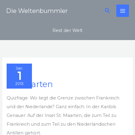
Zum
Suchen
Die Weltenbummler
Inhalt
springen
Rest der Welt
Jan.
1
St. Maarten
2013
Quizfrage: Wo liegt die Grenze zwischen Frankreich
und der Niederlande? Ganz einfach: In der Karibik.
Genauer: Auf der Insel St. Maarten, die zum Teil zu
Frankreich und zum Teil zu den Niederländischen
Antillen gehört.