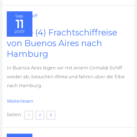
Aires
Sep.
und
11
Montevideo
2007 – (4) Frachtschiffreise
2007
von Buenos Aires nach
Hamburg
In Buenos Aires legen wir mit einem Grimaldi-Schiff
wieder ab, besuchen Afrika und fahren über die Elbe
nach Hamburg.
2007
Weiterlesen
–
Seiten:
1
2
3
(4)
Frachtschiffreise
von