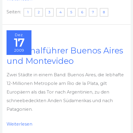
–
Seiten:
1
2
3
4
5
6
7
8
(2)
Mit
der
Dez.
17
Transsib
Regionalführer Buenos Aires
nach
2009
und Montevideo
Peking
Zwei Städte in einem Band: Buenos Aires, die lebhafte
12-Millionen Metropole am Rio de la Plata, gilt
Europäern als das Tor nach Argentinien, zu den
schneebedeckten Anden Südamerikas und nach
Patagonien.
Regionalführer
Weiterlesen
Buenos