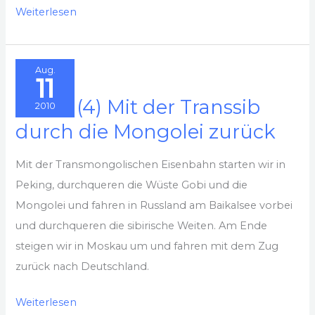
Der
Weiterlesen
Vergleich:
Hammerfest
Aug.
und
11
Ushuaia
2010 – (4) Mit der Transsib
2010
durch die Mongolei zurück
Mit der Transmongolischen Eisenbahn starten wir in
Peking, durchqueren die Wüste Gobi und die
Mongolei und fahren in Russland am Baikalsee vorbei
und durchqueren die sibirische Weiten. Am Ende
steigen wir in Moskau um und fahren mit dem Zug
zurück nach Deutschland.
2010
Weiterlesen