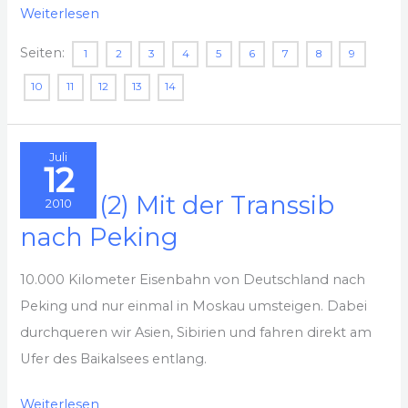
2010
Weiterlesen
–
Seiten:
1
2
3
4
5
6
7
8
9
(3)
10
11
12
13
14
Aufenthalt
in
Peking
Juli
12
2010 – (2) Mit der Transsib
2010
nach Peking
10.000 Kilometer Eisenbahn von Deutschland nach
Peking und nur einmal in Moskau umsteigen. Dabei
durchqueren wir Asien, Sibirien und fahren direkt am
Ufer des Baikalsees entlang.
2010
Weiterlesen