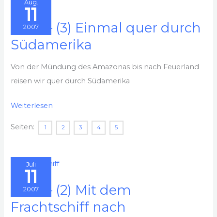
Aug.
11
Buenos
2007 – (3) Einmal quer durch
Aires
2007
Südamerika
nach
Hamburg
Von der Mündung des Amazonas bis nach Feuerland
reisen wir quer durch Südamerika
2007
Weiterlesen
–
Seiten:
1
2
3
4
5
(3)
Einmal
quer
Juli
11
durch
2007 – (2) Mit dem
Südamerika
2007
Frachtschiff nach