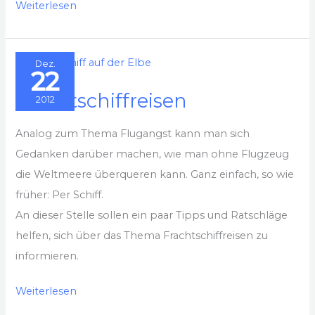
Brasilien-
Weiterlesen
Argentinien-
Paraguay
Dez.
22
Frachtschiffreisen
2012
Analog zum Thema Flugangst kann man sich
Gedanken darüber machen, wie man ohne Flugzeug
die Weltmeere überqueren kann. Ganz einfach, so wie
früher: Per Schiff.
An dieser Stelle sollen ein paar Tipps und Ratschläge
helfen, sich über das Thema Frachtschiffreisen zu
informieren.
Frachtschiffreisen
Weiterlesen