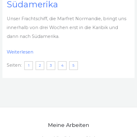
Südamerika
Unser Frachtschiff, die Marfret Normandie, bringt uns
innerhalb von drei Wochen erst in die Karibik und
dann nach Südamerika.
2007
Weiterlesen
–
Seiten:
1
2
3
4
5
(2)
Mit
dem
Frachtschiff
nach
Südamerika
Meine Arbeiten