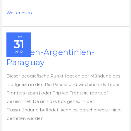
St.
Weiterlesen
Maarten
Dez.
31
Brasilien-Argentinien-
2012
Paraguay
Dieser geografische Punkt liegt an der Mündung des
Rio Iguazú in den Rio Paraná und wird auch als Triple
Frontera (span.) oder Triplice Fronteira (portug.)
bezeichnet. Da sich das Eck genau in der
Flussmündung befindet, kann es logischerweise nicht
betreten werden.