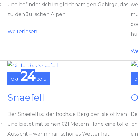
d
und befindet sich im gleichnamigen Gebirge, das
we
zu den Julischen Alpen
mu
do
Triglav
Weiterlesen
hü
Mø
We
24
Okt.
2015
D
Snaefell
O
Der Snaefell ist der höchste Berg der Isle of Man
De
erg
und bietet mit seinen 621 Metern Höhe eine tolle
ic
Aussicht – wenn man schönes Wetter hat.
ei