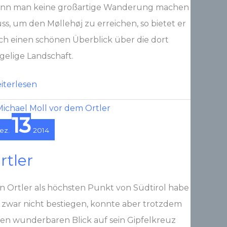
nn man keine großartige Wanderung machen
ss, um den Møllehøj zu erreichen, so bietet er
ch einen schönen Überblick über die dort
gelige Landschaft.
llehøj
iterlesen
13
ez.
2014
rtler
n Ortler als höchsten Punkt von Südtirol habe
h zwar nicht bestiegen, konnte aber trotzdem
nen wunderbaren Blick auf sein Gipfelkreuz