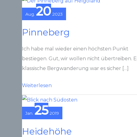
20
Aug.
2023
Pinneberg
Ich habe mal wieder einen höchsten Punkt
bestiegen. Gut, wir wollen nicht übertreiben. E
klassische Bergwanderung war es sicher […]
Pinneberg
Weiterlesen
25
Jan.
2019
Heidehöhe