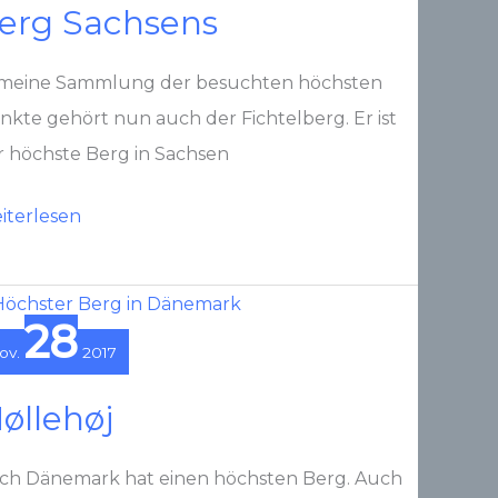
erg Sachsens
 meine Sammlung der besuchten höchsten
nkte gehört nun auch der Fichtelberg. Er ist
r höchste Berg in Sachsen
chtelberg
iterlesen
r
chste
28
ov.
2017
rg
chsens
øllehøj
ch Dänemark hat einen höchsten Berg. Auch