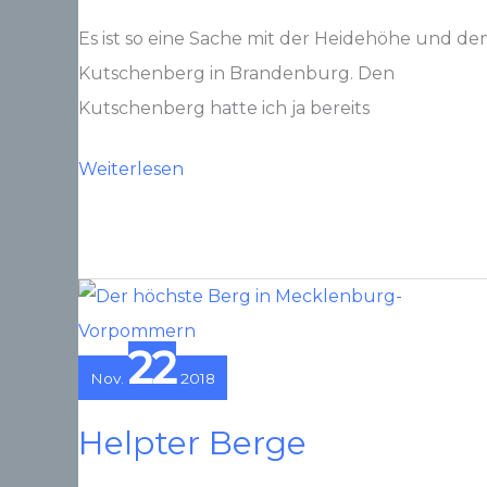
Es ist so eine Sache mit der Heidehöhe und d
Kutschenberg in Brandenburg. Den
Kutschenberg hatte ich ja bereits
Heidehöhe
Weiterlesen
22
Nov.
2018
Helpter Berge