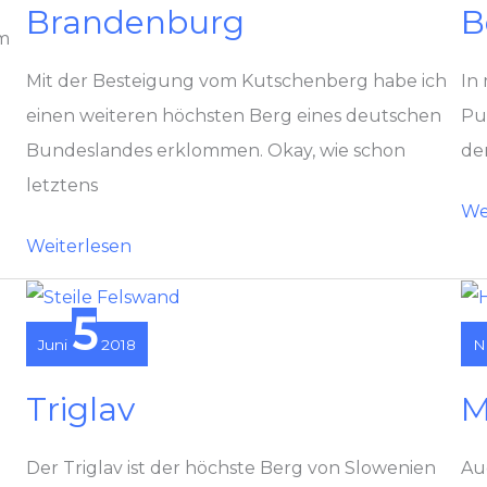
Brandenburg
B
em
Mit der Besteigung vom Kutschenberg habe ich
In
einen weiteren höchsten Berg eines deutschen
Pu
Bundeslandes erklommen. Okay, wie schon
de
letztens
Fi
We
Kutschenberg
–
Weiterlesen
in
de
Brandenburg
hö
5
Juni
2018
N
Be
Sa
Triglav
M
Der Triglav ist der höchste Berg von Slowenien
Au