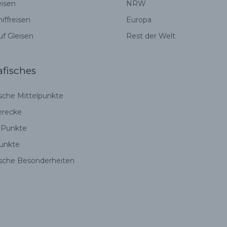
eisen
NRW
iffreisen
Europa
uf Gleisen
Rest der Welt
fisches
sche Mittelpunkte
erecke
 Punkte
unkte
sche Besonderheiten