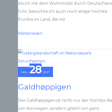
Als ich mit dem Wohnmobil durch Deutschlan
fuhr, besuchte ich auch noch einige höchste
Punkte im Land, die mir
Helpter
Weiterlesen
Berge
28
Nov.
2017
Galdhøppigen
Der Galdhøppigen ist nicht nur der höchste B
von Norwegen, sondern gleich von ganz