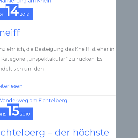
14
pr.
2019
neiff
z ehrlich, die Besteigung des Kneiff ist eher in
e Kategorie „unspektakulär“ zu rücken. Es
ndelt sich um den
iff
iterlesen
15
ez.
2018
ichtelberg – der höchste