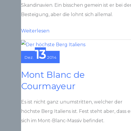
Skandinavien. Ein bisschen gemein ist er bei de
Besteigung, aber die lohnt sich allemal.
Galdhøppigen
Weiterlesen
13
Dez.
2014
Mont Blanc de
Courmayeur
Es ist nicht ganz unumstritten, welcher der
höchste Berg Italiens ist. Fest steht aber, dass e
sich im Mont-Blanc-Massiv befindet.