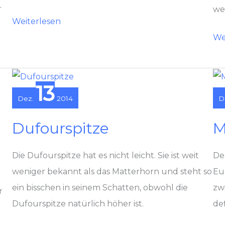
r
wer
Snaefell
Weiterlesen
Ort
We
13
Dez.
2014
D
Dufourspitze
M
Die Dufourspitze hat es nicht leicht. Sie ist weit
De
weniger bekannt als das Matterhorn und steht so
Eu
ein bisschen in seinem Schatten, obwohl die
zw
r
Dufourspitze natürlich höher ist.
de