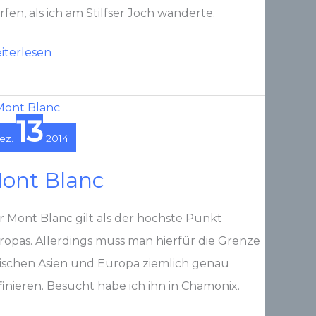
fen, als ich am Stilfser Joch wanderte.
ler
iterlesen
13
ez.
2014
ont Blanc
r Mont Blanc gilt als der höchste Punkt
ropas. Allerdings muss man hierfür die Grenze
ischen Asien und Europa ziemlich genau
finieren. Besucht habe ich ihn in Chamonix.