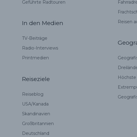
Geführte Radtouren
Fahrradr
Frachtsch
Reisen a
In den Medien
TV-Beiträge
Geogra
Radio-Interviews
Printmedien
Geografi
Dreiländ
Höchste
Reiseziele
Extremp
Reiseblog
Geografi
USA/Kanada
Skandinavien
Großbritannien
Deutschland