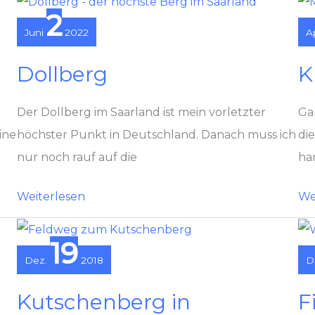
2
Juni
2022
A
Dollberg
K
Der Dollberg im Saarland ist mein vorletzter
Gan
ine
höchster Punkt in Deutschland. Danach muss ich
di
nur noch rauf auf die
ha
Dollberg
Kne
Weiterlesen
We
19
Dez.
2018
D
Kutschenberg in
F