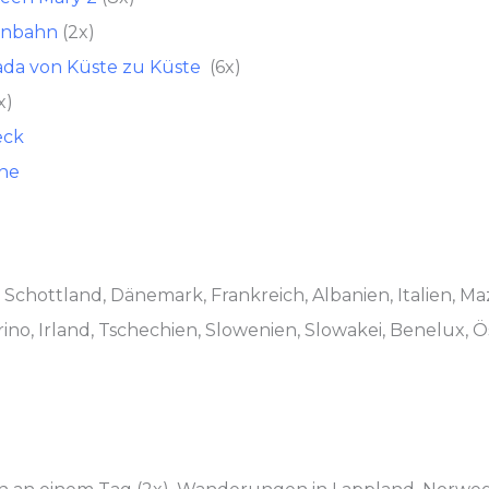
senbahn
(2x)
ada von Küste zu Küste
(6x)
x)
eck
ne
 Schottland, Dänemark, Frankreich, Albanien, Italien, M
ino, Irland, Tschechien, Slowenien, Slowakei, Benelux, 