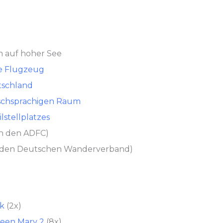
n auf hoher See
ne Flugzeug
tschland
tschsprachigen Raum
stellplatzes
rch den ADFC)
ch den Deutschen Wanderverband)
ik
(2x)
een Mary 2
(8x)