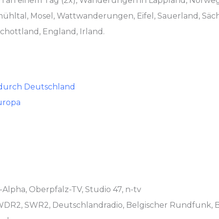
an einem Tag (2x), Wanderungen in Lappland, Norwegen
mühltal, Mosel, Wattwanderungen, Eifel, Sauerland, Säc
hottland, England, Irland.
 durch Deutschland
uropa
lpha, Oberpfalz-TV, Studio 47, n-tv
 WDR2, SWR2, Deutschlandradio, Belgischer Rundfunk, Ba