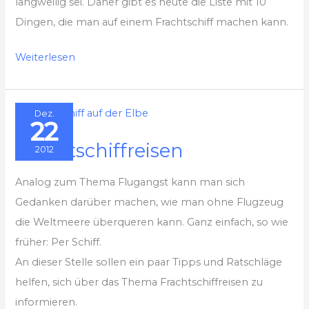
langweilig sei. Daher gibt es heute die Liste mit 10
Dingen, die man auf einem Frachtschiff machen kann.
10
Weiterlesen
Dinge
als
Dez.
Freizeitaktivität
22
auf
Frachtschiffreisen
2012
einem
Frachtschiff
Analog zum Thema Flugangst kann man sich
Gedanken darüber machen, wie man ohne Flugzeug
die Weltmeere überqueren kann. Ganz einfach, so wie
früher: Per Schiff.
An dieser Stelle sollen ein paar Tipps und Ratschläge
helfen, sich über das Thema Frachtschiffreisen zu
informieren.