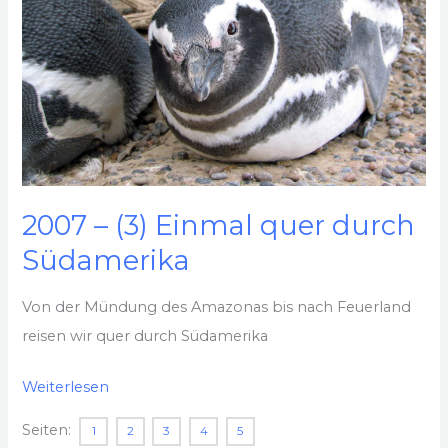
Hamburg
2007 – (3) Einmal quer durch
Südamerika
Von der Mündung des Amazonas bis nach Feuerland
reisen wir quer durch Südamerika
2007
Weiterlesen
–
Seiten:
1
2
3
4
5
(3)