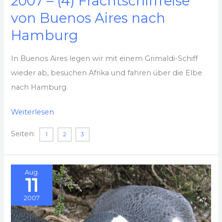
2007 – (4) Frachtschiffreise
von Buenos Aires nach
Hamburg
In Buenos Aires legen wir mit einem Grimaldi-Schiff
wieder ab, besuchen Afrika und fahren über die Elbe
nach Hamburg.
2007
Weiterlesen
–
Seiten:
1
2
3
(4)
Frachtschiffreise
von
Aug.
11
Buenos
Aires
2007
nach