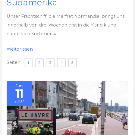
Südamerika
Unser Frachtschiff, die Marfret Normandie, bringt uns
innerhalb von drei Wochen erst in die Karibik und
dann nach Südamerika.
2007
Weiterlesen
–
Seiten:
1
2
3
4
5
(2)
Mit
dem
Juni
11
Frachtschiff
nach
2007
Südamerika