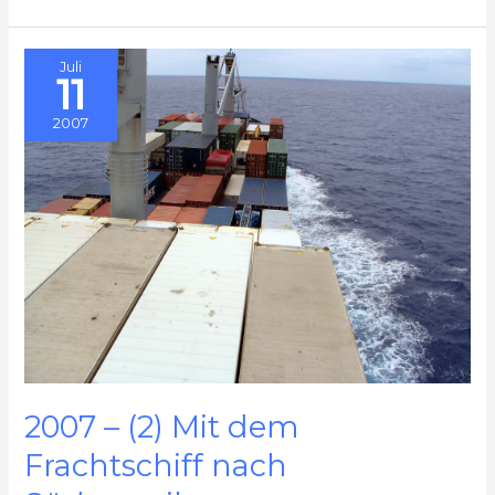
Einmal
quer
Juli
11
durch
Südamerika
2007
2007 – (2) Mit dem
Frachtschiff nach