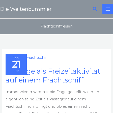
Zum
Suchen
Die Weltenbummler
Inhalt
springen
Frachtschiffreisen
Jan.
21
10 Dinge als Freizeitaktivität
2014
auf einem Frachtschiff
Immer wieder wird mir die Frage gestellt, wie man
eigentlich seine Zeit als Passagier auf einem
Frachtschiff rumbringt und ob es einem nicht