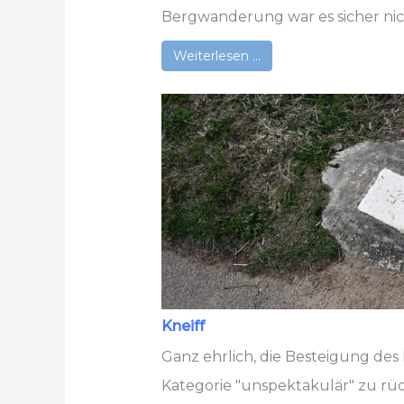
Bergwanderung war es sicher nicht
Weiterlesen …
Kneiff
Ganz ehrlich, die Besteigung des Kn
Kategorie "unspektakulär" zu rüc