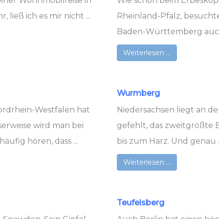
einer Wohnmobilreise in
Wie schon beim Erbeskop
ließ ich es mir nicht ...
Rheinland-Pfalz, besucht
Baden-Württemberg auch 
Weiterlesen …
Wurmberg
rdrhein-Westfalen hat
Niedersachsen liegt an der
serweise wird man bei
gefehlt, das zweitgrößte
äufig hören, dass ...
bis zum Harz. Und genau ..
Weiterlesen …
Teufelsberg