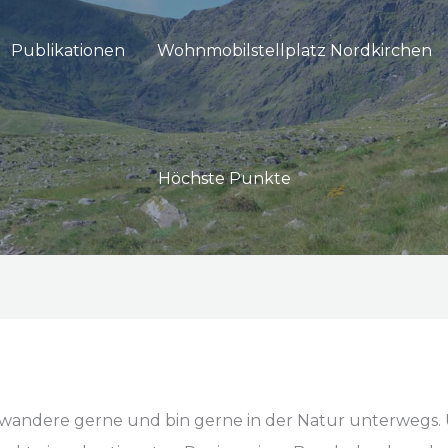
Publikationen
Wohnmobilstellplatz Nordkirchen
Höchste Punkte
ch wandere gerne und bin gerne in der Natur unterwegs. U