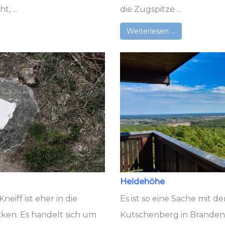
, ...
die Zugspitze ...
Weiterlesen …
Heidehöhe
eiff ist eher in die
Es ist so eine Sache mit
ken. Es handelt sich um
Kutschenberg in Branden