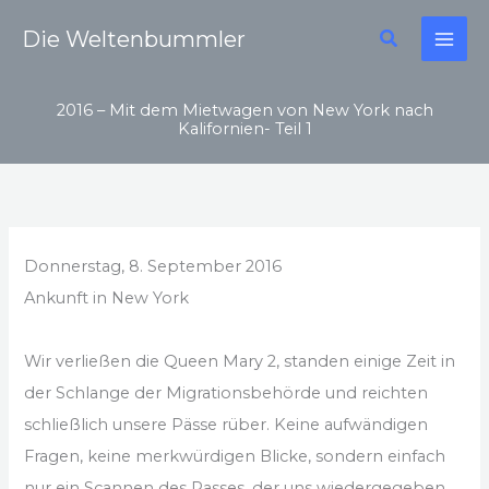
Zum
Suchen
Die Weltenbummler
Inhalt
springen
2016 – Mit dem Mietwagen von New York nach
Kalifornien- Teil 1
Donnerstag, 8. September 2016
Ankunft in New York
Wir verließen die Queen Mary 2, standen einige Zeit in
der Schlange der Migrationsbehörde und reichten
schließlich unsere Pässe rüber. Keine aufwändigen
Fragen, keine merkwürdigen Blicke, sondern einfach
nur ein Scannen des Passes, der uns wiedergegeben