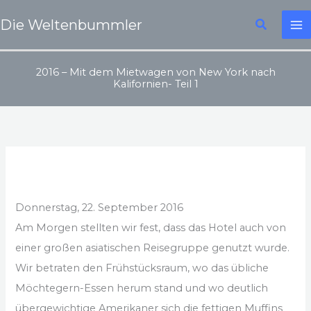
Zum
Suchen
Die Weltenbummler
Inhalt
springen
2016 – Mit dem Mietwagen von New York nach
Kalifornien- Teil 1
Donnerstag, 22. September 2016
Am Morgen stellten wir fest, dass das Hotel auch von
einer großen asiatischen Reisegruppe genutzt wurde.
Wir betraten den Frühstücksraum, wo das übliche
Möchtegern-Essen herum stand und wo deutlich
übergewichtige Amerikaner sich die fettigen Muffins