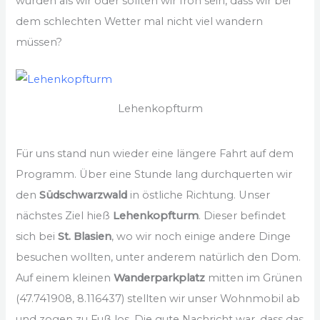
würden als wir oder sollten wir froh sein, dass wir bei
dem schlechten Wetter mal nicht viel wandern
müssen?
Lehenkopfturm
Für uns stand nun wieder eine längere Fahrt auf dem
Programm. Über eine Stunde lang durchquerten wir
den
Südschwarzwald
in östliche Richtung. Unser
nächstes Ziel hieß
Lehenkopfturm
. Dieser befindet
sich bei
St. Blasien
, wo wir noch einige andere Dinge
besuchen wollten, unter anderem natürlich den Dom.
Auf einem kleinen
Wanderparkplatz
mitten im Grünen
(47.741908, 8.116437) stellten wir unser Wohnmobil ab
und zogen zu Fuß los. Die gute Nachricht war, dass das