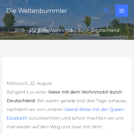
Zum
Suchen
Die Weltenbummler
Inhalt
springen
2018 – Mit dem Wohnmobil durch Deutschland
Mittwoch, 22. August
Auf geht’s zu einer
Reise mit dem Wohnmobil durch
Deutschland
. Wir waren gerade erst drei Tage zuhause,
nachdem wir von unserer
Island-Reise mit der Queen
Elizabeth
zurückkehrten und schon machten wir uns
mal wieder auf den Weg und zwar mit dem