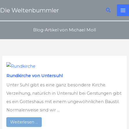
Zum
Suchen
Die Weltenbummler
Inhalt
springen
Blog-Artikel von Michael Moll
Rundkirche von Untersuhl
Unter Suhl gibt es eine ganz besondere Kirche.
Verzeihung, natürlich in Untersuhl bei Gerstungen gibt
es ein Gotteshaus mit einem ungewöhnlichen Baustil.
Normalerweise sind wir ...
Weiterlesen …