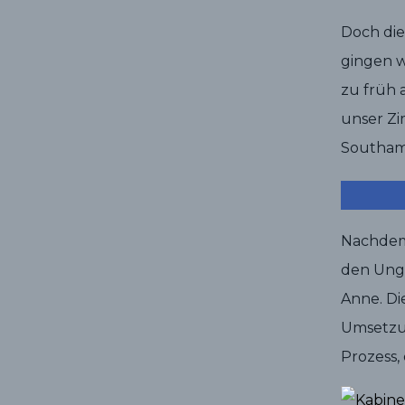
Doch die
gingen w
zu früh 
unser Zi
Southam
Nachdem 
den Ungl
Anne. Di
Umsetzun
Prozess,