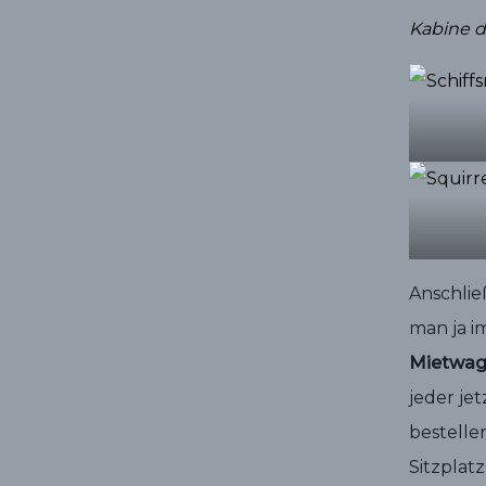
Kabine d
Anschli
man ja i
Mietwag
jeder je
bestelle
Sitzplat