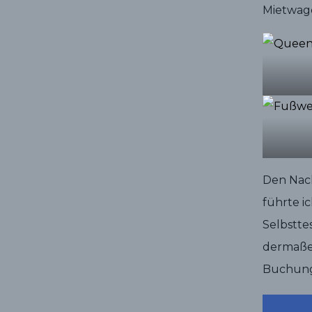
Mietwag
Den Nac
führte i
Selbstte
dermaßen
Buchung 