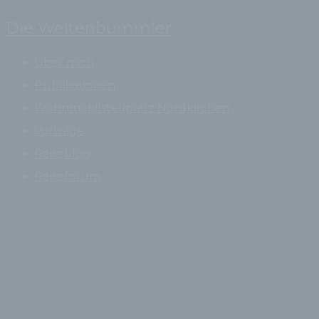
Zum
Die Weltenbummler
Inhalt
springen
Über mich
Publikationen
Wohnmobilstellplatz Nordkirchen
Vorträge
Reiseblog
Reiseforum
Suchen