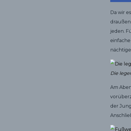
Da wir e
draußen 
jeden. F
einfache
nächtige
Die lege
Am Aben
vorüberz
der Jung
Anschlie