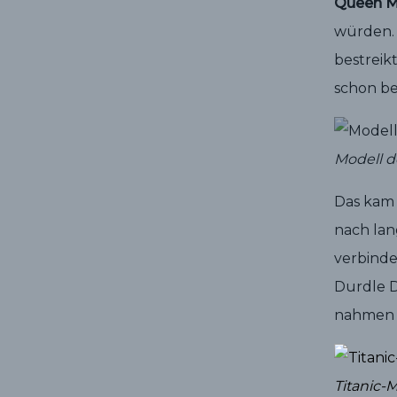
Queen M
würden. 
bestreik
schon be
Modell de
Das kam 
nach lan
verbind
Durdle D
nahmen 
Titanic