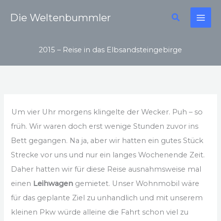
Zum
Suchen
Die Weltenbummler
Inhalt
springen
2015 – Reise in das Elbsandsteingebirge
Um vier Uhr morgens klingelte der Wecker. Puh – so
früh. Wir waren doch erst wenige Stunden zuvor ins
Bett gegangen. Na ja, aber wir hatten ein gutes Stück
Strecke vor uns und nur ein langes Wochenende Zeit.
Daher hatten wir für diese Reise ausnahmsweise mal
einen
Leihwagen
gemietet. Unser Wohnmobil wäre
für das geplante Ziel zu unhandlich und mit unserem
kleinen Pkw würde alleine die Fahrt schon viel zu