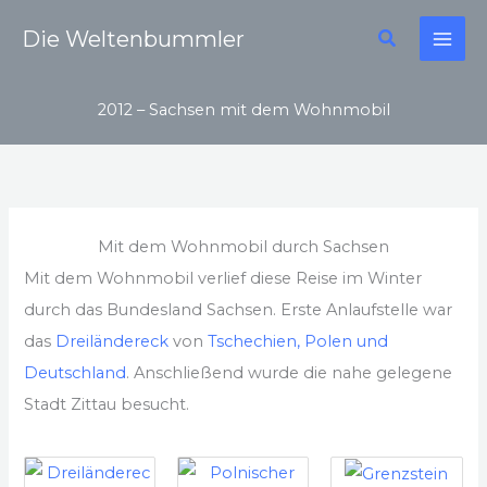
Zum
Suchen
Die Weltenbummler
Inhalt
springen
2012 – Sachsen mit dem Wohnmobil
Mit dem Wohnmobil durch Sachsen
Mit dem Wohnmobil verlief diese Reise im Winter
durch das Bundesland Sachsen. Erste Anlaufstelle war
das
Dreiländereck
von
Tschechien, Polen und
Deutschland
. Anschließend wurde die nahe gelegene
Stadt Zittau besucht.