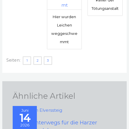
Tötungsanstalt
Hier wurden
Leichen
weggeschwe
mmt
Seiten:
1
2
3
Ähnliche Artikel
Juni
14
2026 – Unterwegs für die Harzer
2026