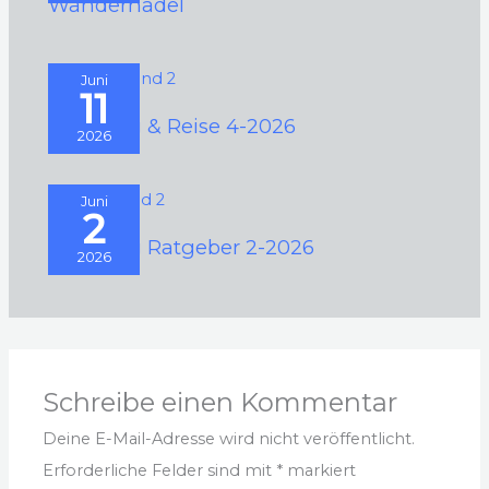
Wandernadel
Juni
11
Camping & Reise 4-2026
2026
Juni
2
Camping Ratgeber 2-2026
2026
Schreibe einen Kommentar
Deine E-Mail-Adresse wird nicht veröffentlicht.
Erforderliche Felder sind mit
*
markiert