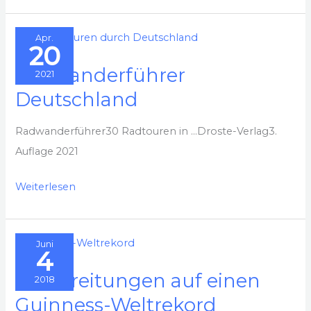
Ruhrgebiet
Apr.
20
Radwanderführer
2021
Deutschland
Radwanderführer30 Radtouren in …Droste-Verlag3.
Auflage 2021
Radwanderführer
Weiterlesen
Deutschland
Juni
4
Vorbereitungen auf einen
2018
Guinness-Weltrekord