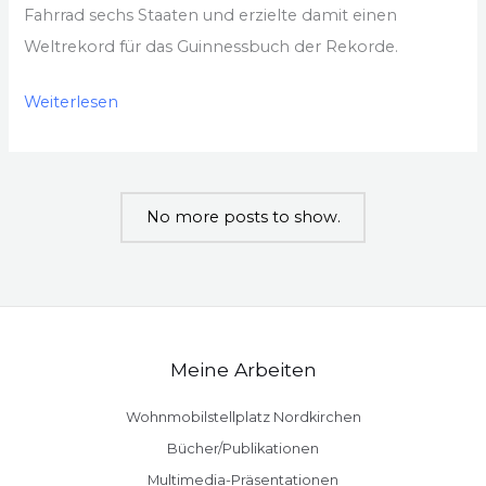
Fahrrad sechs Staaten und erzielte damit einen
Weltrekord für das Guinnessbuch der Rekorde.
2016
Weiterlesen
–
Weltrekord:
Die
No more posts to show.
meisten
mit
dem
Fahrrad
besuchten
Meine Arbeiten
Länder
in
Wohnmobilstellplatz Nordkirchen
24
Bücher/Publikationen
Stunden
Multimedia-Präsentationen