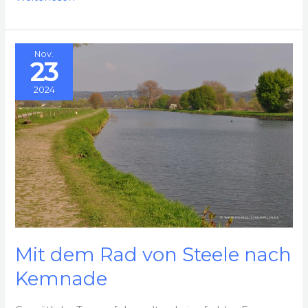
entlang
des
Nov.
Wesel-
23
Datteln-
2024
Kanals
Mit dem Rad von Steele nach
Kemnade