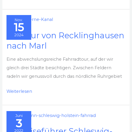
Castrop-
Rauxel
Nov.
zu
15
den
Radtour von Recklinghausen
2024
Kanälen
nach Marl
Eine abwechslungsreiche Fahrradtour, auf der wir
gleich drei Städte besichtigen. Zwischen Feldern
radeln wir genussvoll durch das nördliche Ruhrgebiet
Radtour
Weiterlesen
von
Recklinghausen
Juni
nach
3
Marl
Radreiseführer Schleswig-
2022