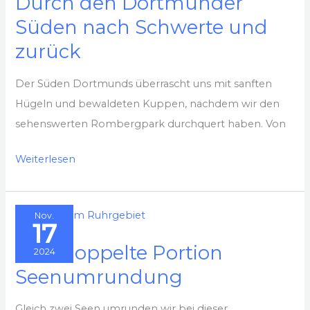
Durch den Dortmunder
Süden nach Schwerte und
zurück
Der Süden Dortmunds überrascht uns mit sanften
Hügeln und bewaldeten Kuppen, nachdem wir den
sehenswerten Rombergpark durchquert haben. Von
Durch
Weiterlesen
den
Dortmunder
Nov.
Süden
17
nach
Eine doppelte Portion
2024
Schwerte
Seenumrundung
und
zurück
Gleich zwei Seen umrunden wir bei dieser