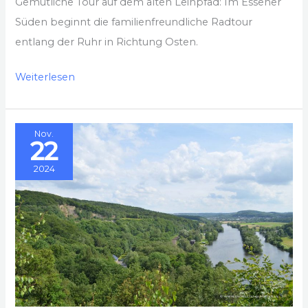
Gemütliche Tour auf dem alten Leinpfad: Im Essener
Süden beginnt die familienfreundliche Radtour
entlang der Ruhr in Richtung Osten.
Mit
Weiterlesen
dem
Rad
Nov.
von
22
Steele
2024
nach
Kemnade