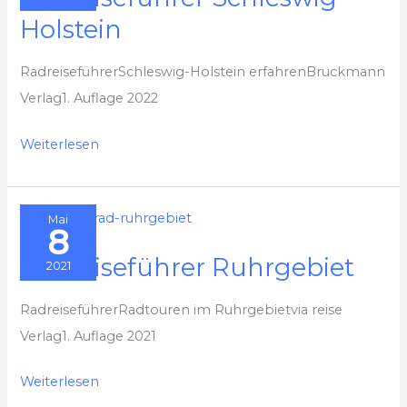
Holstein
RadreiseführerSchleswig-Holstein erfahrenBruckmann
Verlag1. Auflage 2022
Radreiseführer
Weiterlesen
Schleswig-
Holstein
Mai
8
Radreiseführer Ruhrgebiet
2021
RadreiseführerRadtouren im Ruhrgebietvia reise
Verlag1. Auflage 2021
Radreiseführer
Weiterlesen