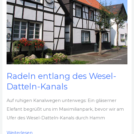
in
Unna
Radeln entlang des Wesel-
Datteln-Kanals
Auf ruhigen Kanalwegen unterwegs: Ein gläserner
Elefant begrüßt uns im Maximilianpark, bevor wir am
Ufer des Wesel-Datteln-Kanals durch Hamm
Radeln
Weiterlesen