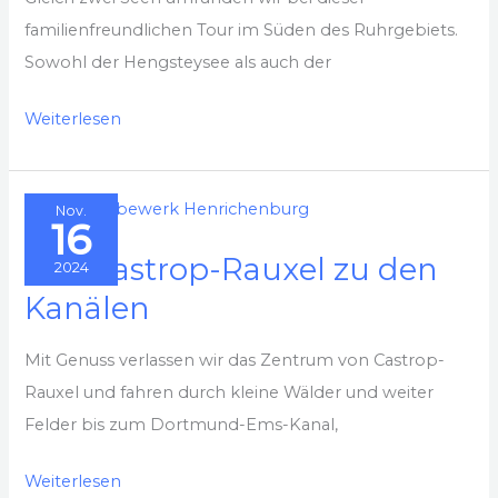
familienfreundlichen Tour im Süden des Ruhrgebiets.
Sowohl der Hengsteysee als auch der
Eine
Weiterlesen
doppelte
Portion
Nov.
Seenumrundung
16
Von Castrop-Rauxel zu den
2024
Kanälen
Mit Genuss verlassen wir das Zentrum von Castrop-
Rauxel und fahren durch kleine Wälder und weiter
Felder bis zum Dortmund-Ems-Kanal,
Von
Weiterlesen