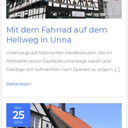
Mit dem Fahrrad auf dem
Hellweg in Unna
Unterwegs auf historischen Handelsrouten: Wo im
Mittelalter schon Kaufleute unterwegs waren und
Gläubige sich aufmachten nach Spanien zu pilgern, […]
Mit
Weiterlesen
dem
Fahrrad
Nov.
auf
25
dem
2024
Hellweg