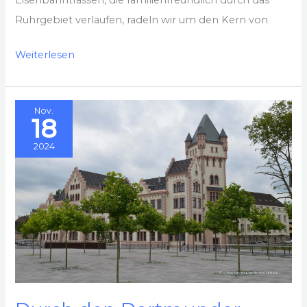
Ruhrgebiet verlaufen, radeln wir um den Kern von
Das
Weiterlesen
Drei-
Städte-
Nov.
Eck
18
Essen,
2024
Bochum
und
Gelsenkirchen