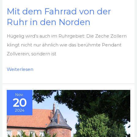
Mit dem Fahrrad von der
Ruhr in den Norden
Hügelig wird’s auch im Ruhrgebiet: Die Zeche Zollern
klingt nicht nur ähnlich wie das berühmte Pendant
Zollverein, sondern ist
Mit
Weiterlesen
dem
Fahrrad
Nov.
von
20
der
2024
Ruhr
in
den