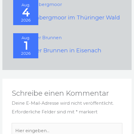
Aug.
4
Schützenbergmoor im Thüringer Wald
2026
Aug.
1
Schwarzer Brunnen in Eisenach
2026
Schreibe einen Kommentar
Deine E-Mail-Adresse wird nicht veröffentlicht.
Erforderliche Felder sind mit
*
markiert
Hier