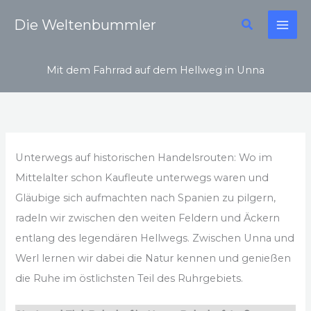
Zum
Suchen
Die Weltenbummler
Inhalt
springen
Mit dem Fahrrad auf dem Hellweg in Unna
Unterwegs auf historischen Handelsrouten: Wo im
Mittelalter schon Kaufleute unterwegs waren und
Gläubige sich aufmachten nach Spanien zu pilgern,
radeln wir zwischen den weiten Feldern und Äckern
entlang des legendären Hellwegs. Zwischen Unna und
Werl lernen wir dabei die Natur kennen und genießen
die Ruhe im östlichsten Teil des Ruhrgebiets.