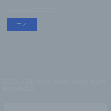
Zum
Die Weltenbummler
Inhalt
Suchen
springen
2012 – (2) Auf dem Weg zum
Nordkap