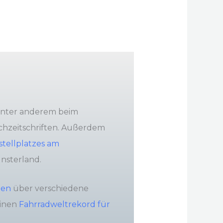
unter anderem beim
Fachzeitschriften. Außerdem
tellplatzes am
nsterland.
nen
über verschiedene
einen
Fahrradweltrekord für