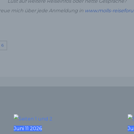
Lust auf weitere Reiseinfos oder nette Gespräche?
freue mich über jede Anmeldung in
www.molls-reisefor
6
Juni
11
2026
Ju