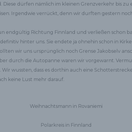
 Diese dürfen nämlich im kleinen Grenzverkehr bis zu 
en. Irgendwie verrückt, denn wir durften gestern noch
 endgültig Richtung Finnland und verließen schon bal
definitiv hinter uns. Sie endete ja ohnehin schon in Kir
llten wir uns ursprünglich noch Grense Jakobselv ansc
Aber durch die Autopanne waren wir vorgewarnt. Vermut
. Wir wussten, dass es dorthin auch eine Schotterstrec
ach keine Lust mehr darauf.
Weihnachtsmann in Rovaniemi
Polarkreis in Finnland