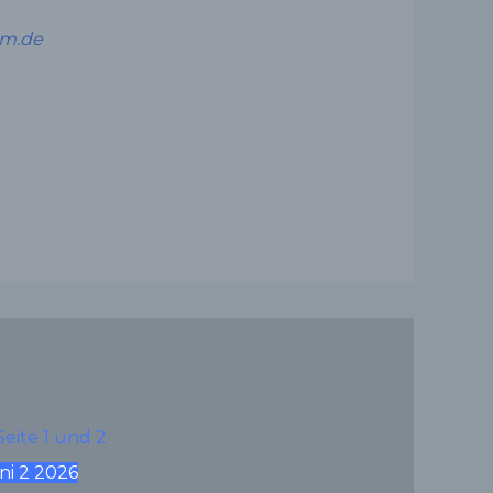
um.de
ni
2
2026