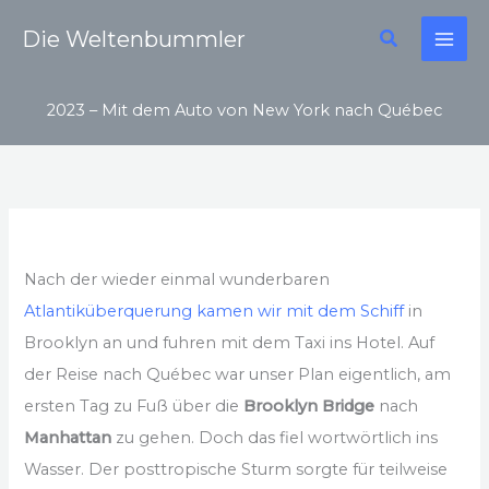
Zum
Suchen
Die Weltenbummler
Inhalt
springen
2023 – Mit dem Auto von New York nach Québec
Nach der wieder einmal wunderbaren
Atlantiküberquerung kamen wir mit dem Schiff
in
Brooklyn an und fuhren mit dem Taxi ins Hotel. Auf
der Reise nach Québec war unser Plan eigentlich, am
ersten Tag zu Fuß über die
Brooklyn Bridge
nach
Manhattan
zu gehen. Doch das fiel wortwörtlich ins
Wasser. Der posttropische Sturm sorgte für teilweise