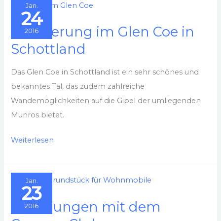
Jan.
Beacons-
24
Nationalpark
Wanderung im Glen Coe in
2016
Schottland
Das Glen Coe in Schottland ist ein sehr schönes und
bekanntes Tal, das zudem zahlreiche
Wandemöglichkeiten auf die Gipel der umliegenden
Munros bietet.
Wanderung
Weiterlesen
im
Glen
Jan.
Coe
23
in
Erfahrungen mit dem
2016
Schottland