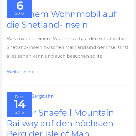
6
England
Mit einem Wohnmobil auf
2016
die Shetland-Inseln
Was man mit einem Wohnmobil auf den schottischen
Shetland-Inseln zwischen Mainland und der Insel Unst
alles sehen kann und auch besuchen sollte.
Mit
Weiterlesen
einem
Wohnmobil
Dez.
auf
14
die
Mit der Snaefell Mountain
2015
Shetland-
Railway auf den höchsten
Inseln
Berg der Isle of Man