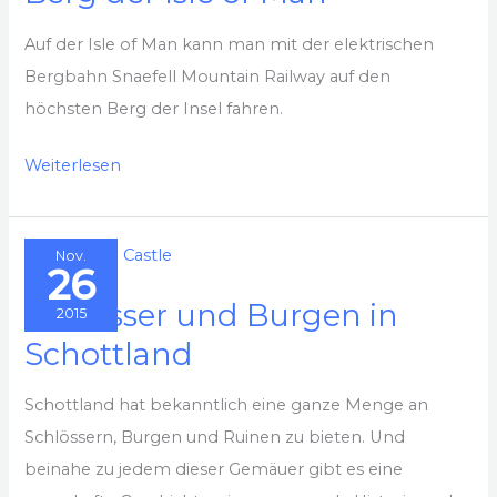
Auf der Isle of Man kann man mit der elektrischen
Bergbahn Snaefell Mountain Railway auf den
höchsten Berg der Insel fahren.
Mit
Weiterlesen
der
Snaefell
Nov.
Mountain
26
Railway
Schlösser und Burgen in
2015
auf
Schottland
den
höchsten
Schottland hat bekanntlich eine ganze Menge an
Berg
Schlössern, Burgen und Ruinen zu bieten. Und
der
beinahe zu jedem dieser Gemäuer gibt es eine
Isle