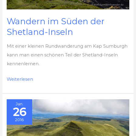
Wandern im Süden der
Shetland-Inseln
Mit einer kleinen Rundwanderung am Kap Sumburgh
kann man einen schönen Teil der Shetland-Inseln
kennenlernen.
Wandern
Weiterlesen
im
Süden
Jan.
der
26
Shetland-
2016
Inseln