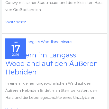
Conwy mit seiner Stadtmauer und dem kleinsten Haus
von Großbritannien.
Besuch
Weiterlesen
im
walisischen
Jan.
Conwy
17
Wandern im Langass
2016
Woodland auf den Äußeren
Hebriden
In einem kleinen ungewöhnlichen Wald auf den
Äußeren Hebriden findet man Stempelkästen, den
Harz und die Lebensgeschichte eines Grizzlybären.