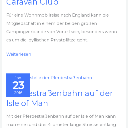
Caravan Club
Für eine Wohnmobilreise nach England kann die
Mitgliedschaft in einem der beiden großen
Campingverbände von Vorteil sein, besonders wenn
es um die idyllischen Privatplätze geht.
Erfahrungen
Weiterlesen
mit
dem
Jan.
Caravan
23
Club
Pferdestraßenbahn auf der
2016
Isle of Man
Mit der Pferdestraßenbahn auf der Isle of Man kann
man eine rund drei Kilometer lange Strecke entlang