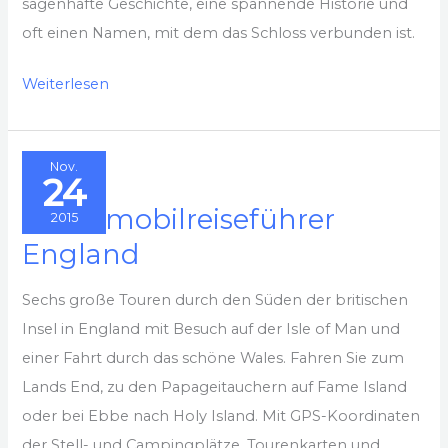
sagenhafte Geschichte, eine spannende Historie und
of
oft einen Namen, mit dem das Schloss verbunden ist.
Man
Schlösser
Weiterlesen
und
Burgen
Nov.
in
24
Schottland
Wohnmobilreiseführer
2015
England
Sechs große Touren durch den Süden der britischen
Insel in England mit Besuch auf der Isle of Man und
einer Fahrt durch das schöne Wales. Fahren Sie zum
Lands End, zu den Papageitauchern auf Fame Island
oder bei Ebbe nach Holy Island. Mit GPS-Koordinaten
der Stell- und Campingplätze, Tourenkarten und