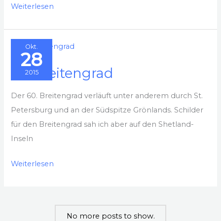
Holy
Weiterlesen
Island
im
Okt.
Norden
28
von
60. Breitengrad
2015
England
Der 60. Breitengrad verläuft unter anderem durch St.
Petersburg und an der Südspitze Grönlands. Schilder
für den Breitengrad sah ich aber auf den Shetland-
Inseln
60.
Weiterlesen
Breitengrad
No more posts to show.