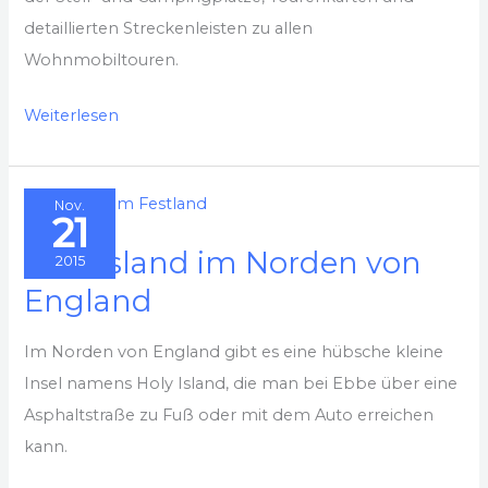
detaillierten Streckenleisten zu allen
Wohnmobiltouren.
Wohnmobilreiseführer
Weiterlesen
England
Nov.
21
Holy Island im Norden von
2015
England
Im Norden von England gibt es eine hübsche kleine
Insel namens Holy Island, die man bei Ebbe über eine
Asphaltstraße zu Fuß oder mit dem Auto erreichen
kann.