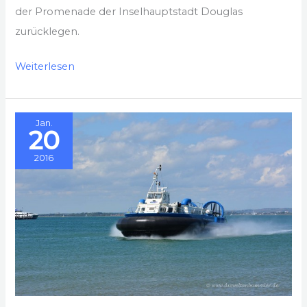
der Promenade der Inselhauptstadt Douglas
zurücklegen.
Pferdestraßenbahn
Weiterlesen
auf
der
Jan.
Isle
20
of
2016
Man