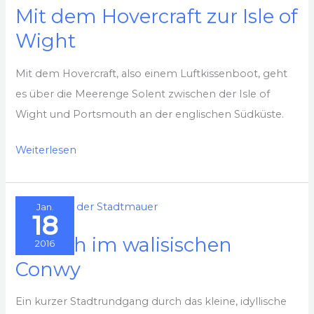
Mit dem Hovercraft zur Isle of
Wight
Mit dem Hovercraft, also einem Luftkissenboot, geht
es über die Meerenge Solent zwischen der Isle of
Wight und Portsmouth an der englischen Südküste.
Mit
Weiterlesen
dem
Hovercraft
Jan.
zur
18
Isle
Besuch im walisischen
2016
of
Conwy
Wight
Ein kurzer Stadtrundgang durch das kleine, idyllische