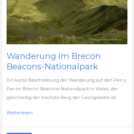
Wanderung im Brecon
Beacons-Nationalpark
Ein kurze Beschreibung der Wanderung auf den Pen y
Fan im Brecon Beacons-Nationalpark in Wales, der
gleichzeitig der höchste Berg der Gebirgskette ist.
Wanderung
Weiterlesen
im
Brecon