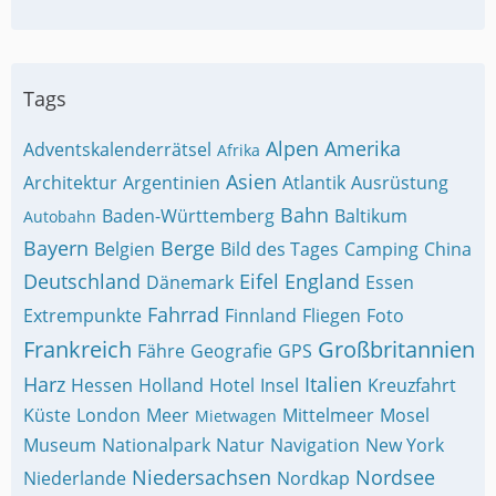
Tags
Alpen
Amerika
Adventskalenderrätsel
Afrika
Asien
Architektur
Argentinien
Atlantik
Ausrüstung
Bahn
Baden-Württemberg
Baltikum
Autobahn
Bayern
Berge
Belgien
Bild des Tages
Camping
China
Deutschland
Eifel
England
Dänemark
Essen
Fahrrad
Extrempunkte
Finnland
Fliegen
Foto
Frankreich
Großbritannien
Fähre
Geografie
GPS
Harz
Italien
Hessen
Holland
Hotel
Insel
Kreuzfahrt
Küste
London
Meer
Mittelmeer
Mosel
Mietwagen
Museum
Nationalpark
Natur
Navigation
New York
Niedersachsen
Nordsee
Niederlande
Nordkap