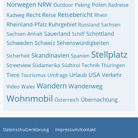
Norwegen
NRW
Polen
Outdoor
Peking
Radreise
Reisebericht
Recht
Reise
Radweg
Rhein
Rheinland-Pfalz
Ruhrgebiet
Russland
Sachsen
Sauerland
Schottland
Sachsen-Anhalt
Schiff
Schweden
Schweiz
Sehenswürdigkeiten
Stellplatz
Skandinavien
Sicherheit
Spanien
Streetview
Südamerika
Südtirol
Technik
Thüringen
USA
Tiere
Urlaub
Verkehr
Tourismus
Umfrage
Wandern
Wanderweg
Video
Wales
Wohnmobil
Übernachtung
Österreich
Datenschutzerklärung
Impressum/Kontakt