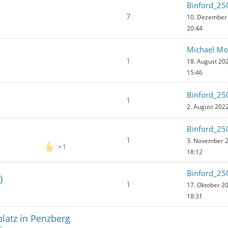
Binford_25
7
10. Dezember
20:44
Michael Mo
1
18. August 20
15:46
Binford_25
1
2. August 202
Binford_25
1
3. November 
1
18:12
Binford_25
)
1
17. Oktober 2
18:31
latz in Penzberg