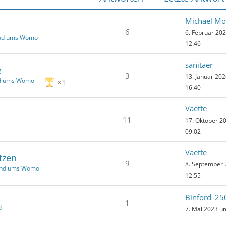
Michael Mo
6
6. Februar 20
und ums Womo
12:46
sanitaer
e
3
13. Januar 20
nd ums Womo
1
16:40
Vaette
11
17. Oktober 2
09:02
Vaette
tzen
9
8. September
und ums Womo
12:55
Binford_25
1
d
7. Mai 2023 u