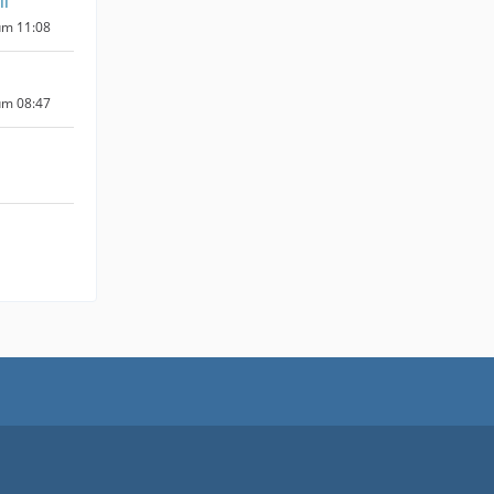
ll
um 11:08
um 08:47