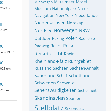
Mittelmeer
Mosel
Mietwagen
00
Museum
Nationalpark
Natur
 2022 um
Navigation
New York
Niederlande
Niedersachsen
Nordkap
ll
Norwegen
NRW
Nordsee
22 um
Polen
Outdoor
Peking
Radreise
Recht
Reise
Radweg
00
2 um 19:32
Reisebericht
Rhein
Rheinland-Pfalz
Ruhrgebiet
00
Russland
Sachsen
Sachsen-Anhalt
2021 um
Sauerland
Schottland
Schiff
Schweden
Schweiz
00
Sehenswürdigkeiten
Sicherheit
021 um
Skandinavien
Spanien
Stellplatz
Streetview