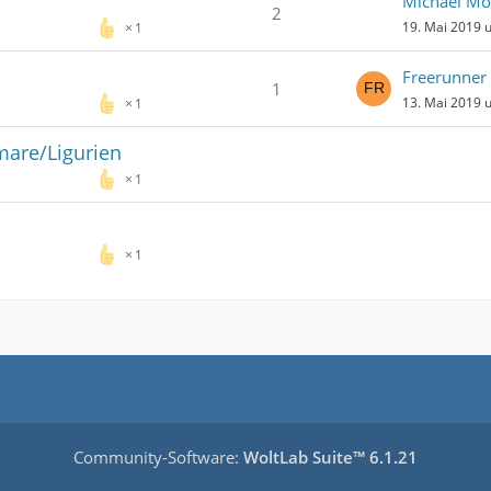
n
Michael Mo
2
19. Mai 2019 
1
Freerunner
1
13. Mai 2019 
1
mare/Ligurien
1
1
Community-Software:
WoltLab Suite™ 6.1.21