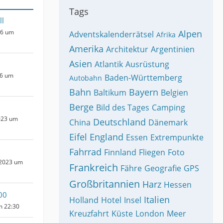
Tags
ll
26 um
Alpen
Adventskalenderrätsel
Afrika
Amerika
Architektur
Argentinien
Asien
Atlantik
Ausrüstung
26 um
Baden-Württemberg
Autobahn
Bahn
Bayern
Baltikum
Belgien
Berge
Bild des Tages
Camping
023 um
Deutschland
China
Dänemark
Eifel
England
Essen
Extrempunkte
Fahrrad
Finnland
Fliegen
Foto
 2023 um
Frankreich
Fähre
Geografie
GPS
Großbritannien
Harz
Hessen
00
Italien
Holland
Hotel
Insel
m 22:30
Kreuzfahrt
Küste
London
Meer