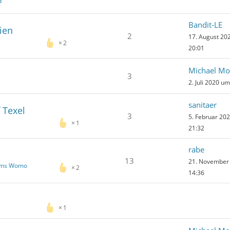
d
Bandit-LE
ien
2
17. August 20
2
20:01
Michael Mo
3
2. Juli 2020 u
sanitaer
 Texel
3
5. Februar 20
1
21:32
rabe
13
21. November
 ums Womo
2
14:36
1