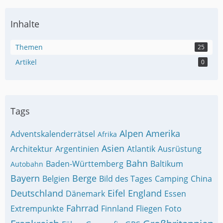
Inhalte
Themen
25
Artikel
0
Tags
Alpen
Amerika
Adventskalenderrätsel
Afrika
Asien
Architektur
Argentinien
Atlantik
Ausrüstung
Bahn
Baden-Württemberg
Baltikum
Autobahn
Bayern
Berge
Belgien
Bild des Tages
Camping
China
Deutschland
Eifel
England
Dänemark
Essen
Fahrrad
Extrempunkte
Finnland
Fliegen
Foto