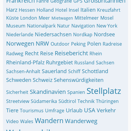
Frankreich
Großbritannien
Fähre
Geografie
GPS
Harz
Italien
Hessen
Holland
Hotel
Insel
Kreuzfahrt
Küste
London
Meer
Mittelmeer
Mosel
Mietwagen
Museum
Nationalpark
Natur
Navigation
New York
Niedersachsen
Nordsee
Niederlande
Nordkap
Norwegen
NRW
Polen
Outdoor
Peking
Radreise
Reisebericht
Recht
Reise
Radweg
Rhein
Rheinland-Pfalz
Ruhrgebiet
Russland
Sachsen
Sauerland
Schottland
Sachsen-Anhalt
Schiff
Schweden
Schweiz
Sehenswürdigkeiten
Stellplatz
Skandinavien
Sicherheit
Spanien
Streetview
Südamerika
Südtirol
Technik
Thüringen
USA
Tiere
Urlaub
Verkehr
Tourismus
Umfrage
Wandern
Wanderweg
Video
Wales