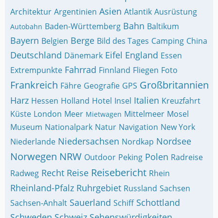
Asien
Architektur
Argentinien
Atlantik
Ausrüstung
Bahn
Baden-Württemberg
Baltikum
Autobahn
Bayern
Berge
Belgien
Bild des Tages
Camping
China
Deutschland
Eifel
England
Dänemark
Essen
Fahrrad
Extrempunkte
Finnland
Fliegen
Foto
Frankreich
Großbritannien
Fähre
Geografie
GPS
Harz
Italien
Hessen
Holland
Hotel
Insel
Kreuzfahrt
Küste
London
Meer
Mittelmeer
Mosel
Mietwagen
Museum
Nationalpark
Natur
Navigation
New York
Niedersachsen
Nordsee
Niederlande
Nordkap
Norwegen
NRW
Polen
Outdoor
Peking
Radreise
Reisebericht
Recht
Reise
Radweg
Rhein
Rheinland-Pfalz
Ruhrgebiet
Russland
Sachsen
Sauerland
Schottland
Sachsen-Anhalt
Schiff
Schweden
Schweiz
Sehenswürdigkeiten