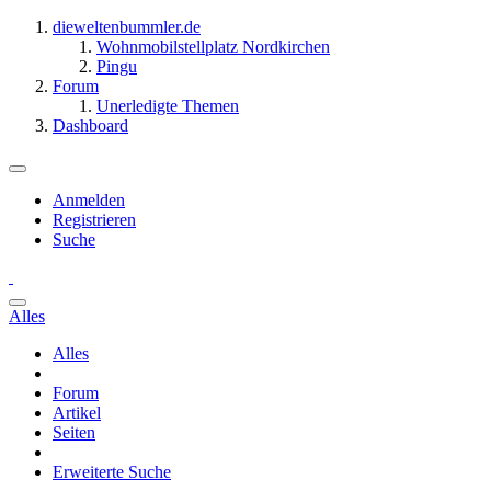
dieweltenbummler.de
Wohnmobilstellplatz Nordkirchen
Pingu
Forum
Unerledigte Themen
Dashboard
Anmelden
Registrieren
Suche
Alles
Alles
Forum
Artikel
Seiten
Erweiterte Suche