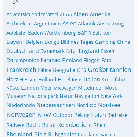
Tags
Alpen
Amerika
Adventskalenderrätsel
Afrika
Asien
Architektur
Argentinien
Atlantik
Ausrüstung
Bahn
Baden-Württemberg
Baltikum
Autobahn
Bayern
Berge
Belgien
Bild des Tages
Camping
China
Deutschland
Eifel
England
Dänemark
Essen
Fahrrad
Extrempunkte
Finnland
Fliegen
Foto
Frankreich
Großbritannien
Fähre
Geografie
GPS
Harz
Italien
Hessen
Holland
Hotel
Insel
Kreuzfahrt
Küste
London
Meer
Mittelmeer
Mosel
Mietwagen
Museum
Nationalpark
Natur
Navigation
New York
Niedersachsen
Nordsee
Niederlande
Nordkap
Norwegen
NRW
Polen
Outdoor
Peking
Radreise
Reisebericht
Recht
Reise
Radweg
Rhein
Rheinland-Pfalz
Ruhrgebiet
Russland
Sachsen