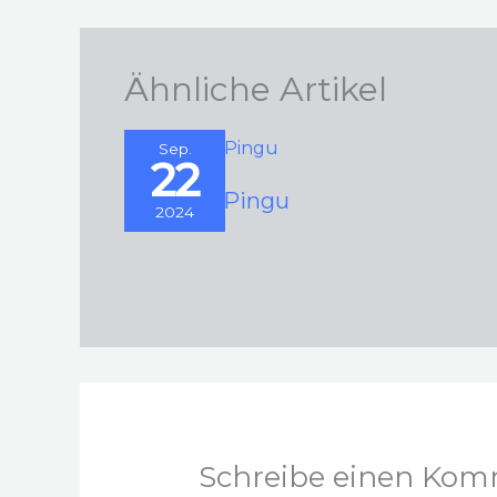
Ähnliche Artikel
Sep.
22
20 Jahre Pingu
2024
Schreibe einen Kom