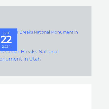
Juni
22
2024
as Cedar Breaks National
onument in Utah