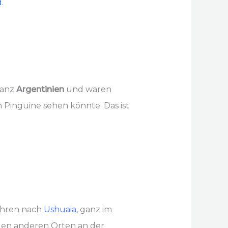
.
ganz
Argentinien
und waren
 Pinguine sehen könnte. Das ist
fuhren nach
Ushuaia
, ganz im
gen anderen Orten an der