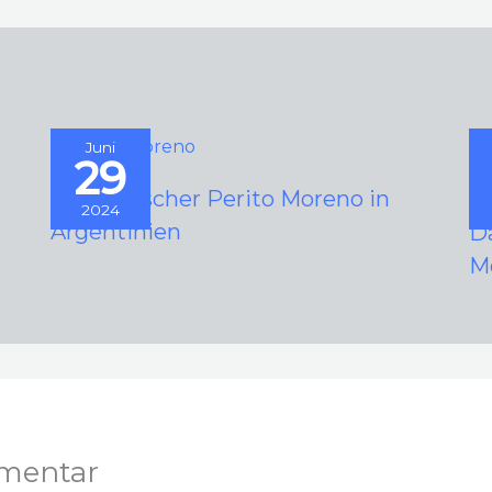
Juni
29
Der Gletscher Perito Moreno in
2024
Argentinien
D
M
mentar