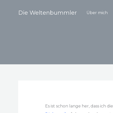
Zum
Inhalt
Die Weltenbummler
Über mich
springen
Es ist schon lange her, dass ich 