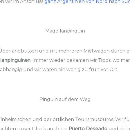
n wir im Anschluss
ganz Argentinien von Nord nach Süd
Magellanpinguin
t Überlandbussen und mit mehreren Mietwagen durch 
lanpinguinen
. Immer wieder bekamen wir Tipps, wo man
t abhängig und wir waren ein wenig zu früh vor Ort.
Pinguin auf dem Weg
 Einheimischen und der örtlichen Tourismusbüros. Wir 
suchten unser Glück auch bei
Puerto Deseado
und eini