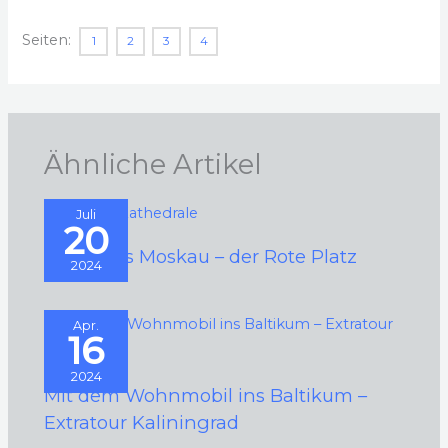
Seiten:
1
2
3
4
Ähnliche Artikel
Juli
20
Bilder aus Moskau – der Rote Platz
2024
Apr.
16
2024
Mit dem Wohnmobil ins Baltikum –
Extratour Kaliningrad