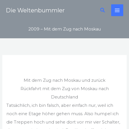
Zum
Suchen
Die Weltenbummler
Inhalt
springen
2009 – Mit dem Zug nach Moskau
Mit dem Zug nach Moskau und zurück
Rückfahrt mit dem Zug von Moskau nach
Deutschland
Tatsächlich, ich bin falsch, aber einfach nur, weil ich
noch eine Etage höher gehen muss. Also humpel ich
die Treppen hoch und sehe dort vor mir vier Schalter,