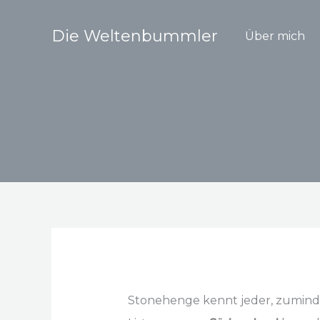
Zum
Inhalt
Die Weltenbummler
Über mich
springen
Stonehenge kennt jeder, zumin