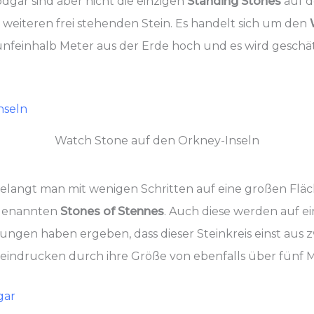
dgar sind aber nicht die einzigen
Standing Stones
auf d
weiteren frei stehenden Stein. Es handelt sich um den
fünfeinhalb Meter aus der Erde hoch und es wird geschätz
Watch Stone auf den Orkney-Inseln
langt man mit wenigen Schritten auf eine großen Fläche
ogenannten
Stones of Stennes
. Auch diese werden auf ei
ungen haben ergeben, dass dieser Steinkreis einst aus z
beeindrucken durch ihre Größe von ebenfalls über fünf 