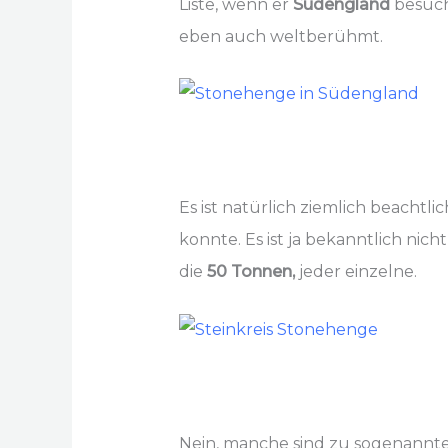
Liste, wenn er
Südengland
besucht
eben auch weltberühmt.
Es ist natürlich ziemlich beachtli
konnte. Es ist ja bekanntlich nic
die
50 Tonnen,
jeder einzelne.
Nein, manche sind zu sogenannt