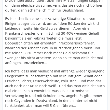
Dividenden ausschütten, aber ihre Mietzahlungen stoppen
um dann gleichzeitig zu meckern, das sie noch nicht öffnen
dürfen, dann schäme ich mich für Deutschland.
Es ist sicherlich eine sehr schwierige Situation, die von
Einigen ausgenutzt wird, um auf dem Rücken der wirklich
Leidenden weiterhin Geld zu verdienen...Aber eine
Krankenschwester, die im Schnitt 30-40% weniger Gehalt
bekommt als ein Fabrikarbeiter, die muss jetzt
Doppelschichten mit erhöhtem Infektionsrisiko fahren,
während der Arbeiter evtl. in Kurzarbeit gehen muss und
mit seinen 60 % immer noch mehr Geld bekommt für
"weniger bis nicht arbeiten", dann sollte man vielleicht mal
anfangen, umzudenken...
Ich hoffe, dass man vielleicht mal anfängt, wieder genügend
Pflegekräfte zu beschäftigen mit vernünftigem Gehalt oder
Erzieher, Lehrer, Feuerwehrleute, Polizisten...und man das
auch nach der Krise noch weiß...und das man vieleicht auch
mal einen Plan B entwickelt, was z.B. elektronische
Vernetzung in und mit Schulen usw. angeht. Es gibt immer
noch Gegenden in Deutschland, in denen Internet nicht
funktioniert, aber man will 5-G einführen...