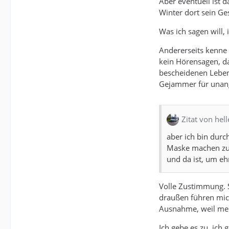
Aber eventuell ist 
Winter dort sein G
Was ich sagen will, 
Andererseits kenne i
kein Hörensagen, da
bescheidenen Lebens
Gejammer für unange
Zitat von hell
aber ich bin durc
Maske machen zu 
und da ist, um eh
Volle Zustimmung. S
draußen führen mich
Ausnahme, weil mein
Ich gebe es zu, ich