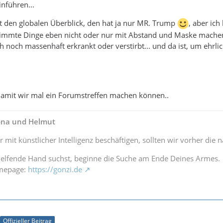
inführen...
ht den globalen Überblick, den hat ja nur MR. Trump
, aber ich
timmte Dinge eben nicht oder nur mit Abstand und Maske machen
 noch massenhaft erkrankt oder verstirbt... und da ist, um ehrlich
 damit wir mal ein Forumstreffen machen können..
lona und Helmut
r mit künstlicher Intelligenz beschäftigen, sollten wir vorher di
elfende Hand suchst, beginne die Suche am Ende Deines Armes.
omepage:
https://gonzi.de
Offizieller Beitrag