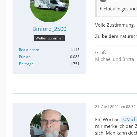
bleibt alle gesun
Volle Zustimmung.
Binford_2500
Zu
beidem
natüriic
Weltenbummler
Reaktionen
1.115
Gruß
Punkte
10.085
Michael und Britta
Beiträge
1.751
21. April 2020 um 08:34
Ein Wort an
Mich
mir merke ich den Z
sich. Man kann doch