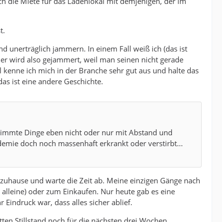
ich die Miete für das Ladenlokal mit demjenigen, der im
t.
nd unerträglich jammern. In einem Fall weiß ich (das ist
ier wird also gejammert, weil man seinen nicht gerade
 kenne ich mich in der Branche sehr gut aus und halte das
as ist eine andere Geschichte.
estimmte Dinge eben nicht oder nur mit Abstand und
emie doch noch massenhaft erkrankt oder verstirbt...
 zuhause und warte die Zeit ab. Meine einzigen Gänge nach
 alleine) oder zum Einkaufen. Nur heute gab es eine
Eindruck war, dass alles sicher ablief.
tten Stillstand noch für die nächsten drei Wochen