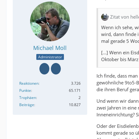
Zitat von hell
Wenn ich sehe, wi
wird, dann finde 
mal gerade 5 Woc
Michael Moll
[...] Wenn ein Ei
Administrator
Oktober bis März 
Ich finde, dass man
gewöhnliche 9to5-B
Reaktionen
3.726
die ihren Beruf ger
Punkte
65.171
Trophäen
2
Und wenn wir dann be
Beiträge
10.827
zwei Jahren in eine
Inneneinrichtung? S
Oder der Eisdielenb
kommt gerade so übe