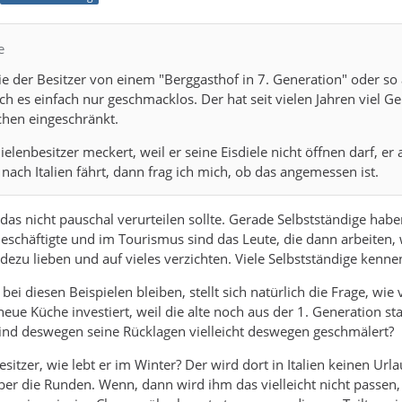
e
e der Besitzer von einem "Berggasthof in 7. Generation" oder so 
ich es einfach nur geschmacklos. Der hat seit vielen Jahren viel G
hen eingeschränkt.
sdielenbesitzer meckert, weil er seine Eisdiele nicht öffnen darf,
nach Italien fährt, dann frag ich mich, ob das angemessen ist.
 das nicht pauschal verurteilen sollte. Gerade Selbstständige hab
eschäftigte und im Tourismus sind das Leute, die dann arbeiten
adezu lieben und auf vieles verzichten. Viele Selbstständige kenne
i diesen Beispielen bleiben, stellt sich natürlich die Frage, wie v
 neue Küche investiert, weil die alte noch aus der 1. Generation 
ind deswegen seine Rücklagen vielleicht deswegen geschmälert?
esitzer, wie lebt er im Winter? Der wird dort in Italien keinen U
r die Runden. Wenn, dann wird ihm das vielleicht nicht passen,