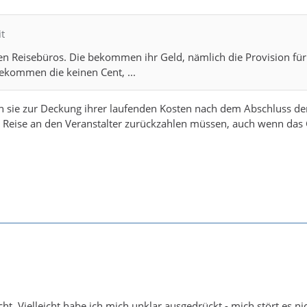
it
 den Reisebüros. Die bekommen ihr Geld, nämlich die Provision für
ekommen die keinen Cent, ...
ie zur Deckung ihrer laufenden Kosten nach dem Abschluss der V
r Reise an den Veranstalter zurückzahlen müssen, auch wenn das
cht. Vielleicht habe ich mich unklar ausgedrückt - mich stört es 