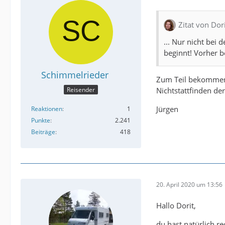
Zitat von Dor
... Nur nicht bei
beginnt! Vorher b
Schimmelrieder
Zum Teil bekommen s
Nichtstattfinden de
Reisender
Jürgen
Reaktionen
1
Punkte
2.241
Beiträge
418
20. April 2020 um 13:56
Hallo Dorit,
du hast natürlich re