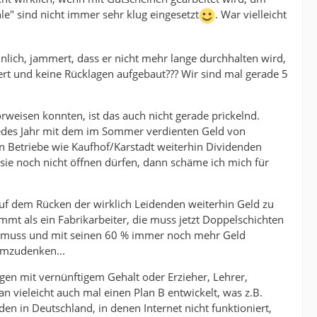
le" sind nicht immer sehr klug eingesetzt
. War vielleicht
nlich, jammert, dass er nicht mehr lange durchhalten wird,
siert und keine Rücklagen aufgebaut??? Wir sind mal gerade 5
eisen konnten, ist das auch nicht gerade prickelnd.
r jedes Jahr mit dem im Sommer verdienten Geld von
nn Betriebe wie Kaufhof/Karstadt weiterhin Dividenden
sie noch nicht öffnen dürfen, dann schäme ich mich für
m auf dem Rücken der wirklich Leidenden weiterhin Geld zu
mt als ein Fabrikarbeiter, die muss jetzt Doppelschichten
hen muss und mit seinen 60 % immer noch mehr Geld
 umzudenken...
igen mit vernünftigem Gehalt oder Erzieher, Lehrer,
n vieleicht auch mal einen Plan B entwickelt, was z.B.
n in Deutschland, in denen Internet nicht funktioniert,