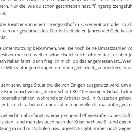
chern. Nur die, wie du schon geschrieben hast, "Fingerspitzengefüh
iel.
der Besitzer von einem "Berggasthof in 7. Generation" oder so äh
infach nur geschmacklos. Der hat seit vielen Jahren viel Geld kas
nkt.
e Unterstützung bekommen, weil sie noch keine Umsatzzahlen vorw
esitzer meckert, weil er seine Eisdiele nicht öffnen darf, er abe
ch Italien fährt, dann frag ich mich, ob das angemessen ist...We
hre Mietzahlungen stoppen um dann gleichzeitig zu meckern, das 
ine sehr schwierige Situation, die von Einigen ausgenutzt wird, u
ne Krankenschwester, die im Schnitt 30-40% weniger Gehalt bekom
ionsrisiko fahren, während der Arbeiter evtl. in Kurzarbeit ge
r bis nicht arbeiten", dann sollte man vielleicht mal anfangen,
 vielleicht mal anfängt, wieder genügend Pflegekräfte zu beschäft
izisten...und man das auch nach der Krise noch weiß...und das ma
tzung in und mit Schulen usw. angeht. Es gibt immer noch Gegende