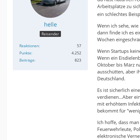
Arbeitsplätze zu si
ein schlechtes Beisp
helle
Wenn ich sehe, wie 
dann finde ich es e
Reisender
Wochen eingeschrä
Reaktionen
57
Wenn Startups kein
Punkte
4.252
Wenn ein Eisdielenb
Beiträge
823
Oktober bis März na
ausschütten, aber i
Deutschland.
Es ist sicherlich e
verdienen...Aber ei
mit erhöhtem Infekt
bekommt für "wenige
Ich hoffe, dass man
Feuerwehrleute, Pol
elektronische Verne