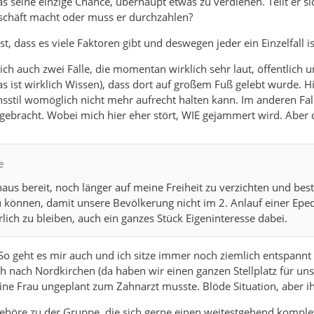
das seine einzige Chance, überhaupt etwas zu verdienen. Teilt er s
eschäft macht oder muss er durchzahlen?
ist, dass es viele Faktoren gibt und deswegen jeder ein Einzelfall is
ch auch zwei Fälle, die momentan wirklich sehr laut, öffentlich u
s ist wirklich Wissen), dass dort auf großem Fuß gelebt wurde. H
stil womöglich nicht mehr aufrecht halten kann. Im anderen Fall
bracht. Wobei mich hier eher stört, WIE gejammert wird. Aber d
e
haus bereit, noch länger auf meine Freiheit zu verzichten und b
können, damit unsere Bevölkerung nicht im 2. Anlauf einer Eped
rlich zu bleiben, auch ein ganzes Stück Eigeninteresse dabei.
o geht es mir auch und ich sitze immer noch ziemlich entspannt
 nach Nordkirchen (da haben wir einen ganzen Stellplatz für uns
e Frau ungeplant zum Zahnarzt musste. Blöde Situation, aber ihr 
 gehöre zu der Gruppe, die sich gerne einen weitestgehend komple