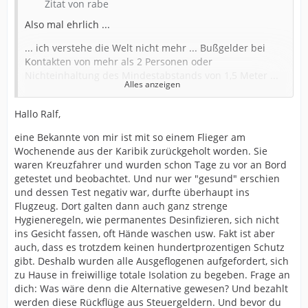
Zitat von rabe
Also mal ehrlich ...
... ich verstehe die Welt nicht mehr ... Bußgelder bei
Kontakten von mehr als 2 Personen oder
Nichteinhaltung des Mindestabstands von 1,5 Meter ...
Alles anzeigen
Meine Fragne jetzt:
Hallo Ralf,
Wer zahlt für die ganzen
eine Bekannte von mir ist mit so einem Flieger am
- Touristen, die gerade fliegerweise zurück geholt
Wochenende aus der Karibik zurückgeholt worden. Sie
werden und dabei im Flugzeug, aber auch beim Ein-
waren Kreuzfahrer und wurden schon Tage zu vor an Bord
und Auschecken zusammengepfercht an der
getestet und beobachtet. Und nur wer "gesund" erschien
Paßkontrolle oder den Gepäckbändern stehen? Gibt es
und dessen Test negativ war, durfte überhaupt ins
da keine Bussgelder oder Ordnungsstrafen? Oder
Flugzeug. Dort galten dann auch ganz strenge
irgendwann gar einen Bundesaußenminister, der seine
Hygieneregeln, wie permanentes Desinfizieren, sich nicht
Amtsgeschäfte aus dem Gefängnis heraus erledigt?
ins Gesicht fassen, oft Hände waschen usw. Fakt ist aber
auch, dass es trotzdem keinen hundertprozentigen Schutz
- wie ist das in den Zügen der Bundesbahn, im Bus oder
gibt. Deshalb wurden alle Ausgeflogenen aufgefordert, sich
der Straßenbahn? Wie lang sind diese Züge denn jetzt
zu Hause in freiwillige totale Isolation zu begeben. Frage an
wenn dieser Abstand von 1,5 Metern eingehalten
dich: Was wäre denn die Alternative gewesen? Und bezahlt
werden soll? Denn die Sitzreihen lassen doch jeweils
werden diese Rückflüge aus Steuergeldern. Und bevor du
dann nur 1 Person zu.