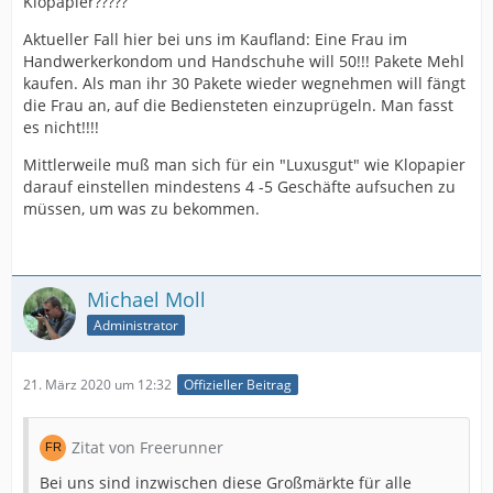
Klopapier?????
Aktueller Fall hier bei uns im Kaufland: Eine Frau im
Und noch Garmisch-Partenkirchen:
Handwerkerkondom und Handschuhe will 50!!! Pakete Mehl
kaufen. Als man ihr 30 Pakete wieder wegnehmen will fängt
die Frau an, auf die Bediensteten einzuprügeln. Man fasst
es nicht!!!!
Mittlerweile muß man sich für ein "Luxusgut" wie Klopapier
darauf einstellen mindestens 4 -5 Geschäfte aufsuchen zu
müssen, um was zu bekommen.
Michael Moll
Administrator
Der Blitz soll sie beim scheißen treffen. Ohne sorry.
21. März 2020 um 12:32
Offizieller Beitrag
VG, Dorit
Zitat von Freerunner
Bei uns sind inzwischen diese Großmärkte für alle