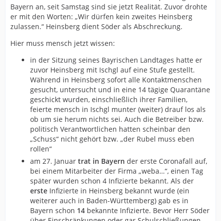
Bayern an, seit Samstag sind sie jetzt Realität. Zuvor drohte
er mit den Worten: „Wir dürfen kein zweites Heinsberg
zulassen.“ Heinsberg dient Söder als Abschreckung.
Hier muss mensch jetzt wissen:
in der Sitzung seines Bayrischen Landtages hatte er
zuvor Heinsberg mit Ischgl auf eine Stufe gestellt.
Während in Heinsberg sofort alle Kontaktmenschen
gesucht, untersucht und in eine 14 tägige Quarantäne
geschickt wurden, einschließlich ihrer Familien,
feierte mensch in Ischgl munter (weiter) drauf los als
ob um sie herum nichts sei. Auch die Betreiber bzw.
politisch Verantwortlichen hatten scheinbar den
„Schuss“ nicht gehört bzw. „der Rubel muss eben
rollen“
am 27. Januar
trat in Bayern
der erste Coronafall auf,
bei einem Mitarbeiter der Firma „weba…“, einen Tag
später wurden schon 4 Infizierte bekannt. Als der
erste
Infizierte in Heinsberg bekannt wurde (ein
weiterer auch in Baden-Württemberg) gab es in
Bayern schon
14
bekannte Infizierte. Bevor Herr Söder
über Einschränkungen oder gar Schulschließungen