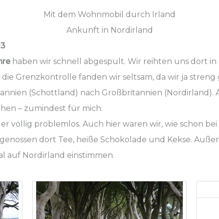
Mit dem Wohnmobil durch Irland
Ankunft in Nordirland
13
hre
haben wir schnell abgespult. Wir reihten uns dort i
 die Grenzkontrolle fanden wir seltsam, da wir ja stre
tannien (Schottland) nach Großbritannien (Nordirland). A
ehen – zumindest für mich.
er völlig problemlos. Auch hier waren wir, wie schon bei
genossen dort Tee, heiße Schokolade und Kekse. Außer
l auf Nordirland einstimmen.