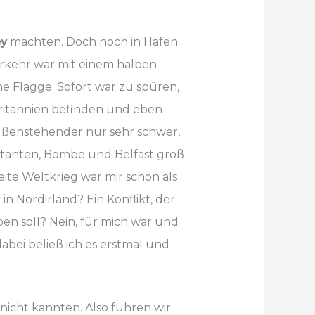
ey
machten. Doch noch in Hafen
verkehr war mit einem halben
he Flagge. Sofort war zu spüren,
britannien befinden und eben
ußenstehender nur sehr schwer,
estanten, Bombe und Belfast groß
eite Weltkrieg war mir schon als
in Nordirland? Ein Konflikt, der
n soll? Nein, für mich war und
dabei beließ ich es erstmal und
nicht kannten. Also fuhren wir