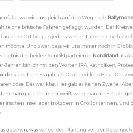
enfälle, wo wir uns gleich auf den Weg nach
Ballymon
 zahlreiche britische Fahnen geflaggt wurden. Der Kreis
 auch im Ort hing an jeder zweiten Laterne eine britisc
en möchte. Und zwar, dass wir uns immer noch in Groß
Verhältnis der beiden Konfliktparteien in
Nordirland
als A
r-Jahren bin ich mit den Worten IRA, Katholiken, Prot
r die klare Linie. Es gab kein Gut und kein Böse. Der Zw
en böse. Das war klar. Hier gab es keinen Zweifel. Aber 
 dem man gar nicht mehr weiß, wem man die Schuld gebe
er irischen Insel, aber trotzdem in Großbritannien. Und 
.
as gesehen, was wir bei der Planung vor der Reise noch 