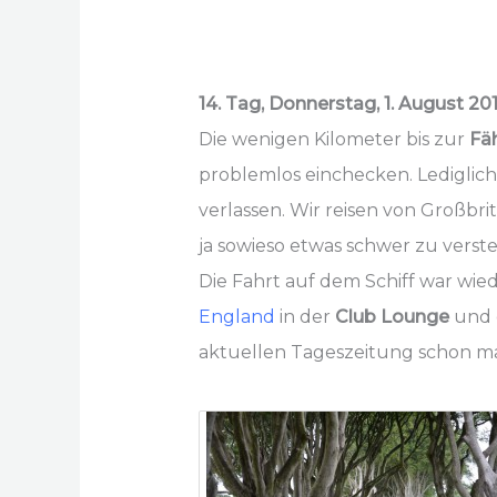
14. Tag, Donnerstag, 1. August 20
Die wenigen Kilometer bis zur
Fä
problemlos einchecken. Lediglich
verlassen. Wir reisen von Großbri
ja sowieso etwas schwer zu verst
Die Fahrt auf dem Schiff war wied
England
in der
Club Lounge
und 
aktuellen Tageszeitung schon ma