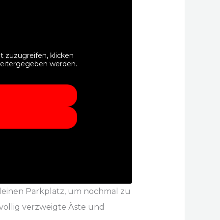
t zuzugreifen, klicken
r weitergegeben werden.
kleinen Parkplatz, um nochmal zu
 völlig verzweigte Äste und