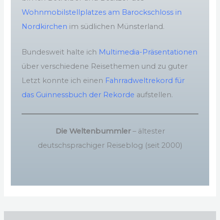
Wohnmobilstellplatzes am Barockschloss in
Nordkirchen
im südlichen Münsterland.
Bundesweit halte ich
Multimedia-Präsentationen
über verschiedene Reisethemen und zu guter
Letzt konnte ich einen
Fahrradweltrekord für
das Guinnessbuch der Rekorde
aufstellen.
Die Weltenbummler
– ältester
deutschsprachiger Reiseblog (seit 2000)