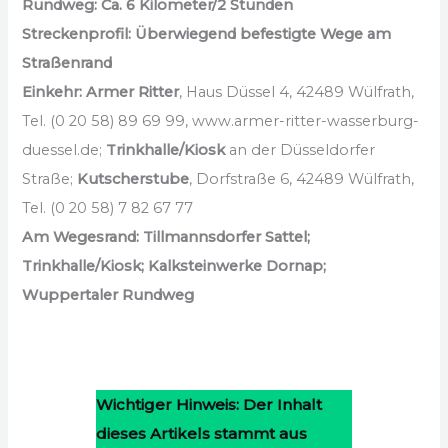
Rundweg: Ca. 6 Kilometer/2 Stunden
Streckenprofil: Überwiegend befestigte Wege am
Straßenrand
Einkehr:
Armer Ritter
, Haus Düssel 4, 42489 Wülfrath,
Tel. (0 20 58) 89 69 99, www.armer-ritter-wasserburg-
duessel.de;
Trinkhalle/Kiosk
an der Düsseldorfer
Straße;
Kutscherstube
, Dorfstraße 6, 42489 Wülfrath,
Tel. (0 20 58) 7 82 67 77
Am Wegesrand:
Tillmannsdorfer Sattel;
Trinkhalle/Kiosk; Kalksteinwerke Dornap;
Wuppertaler Rundweg
Wichtiger Hinweis: Der Inhalt
dieses Artikels stammt aus