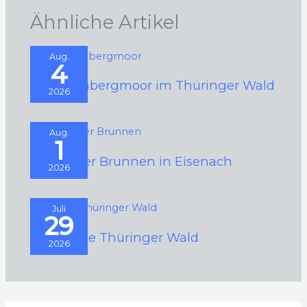
Ähnliche Artikel
Aug.
4
Schützenbergmoor im Thüringer Wald
2026
Aug.
1
Schwarzer Brunnen in Eisenach
2026
Juli
29
Der Kleine Thüringer Wald
2026