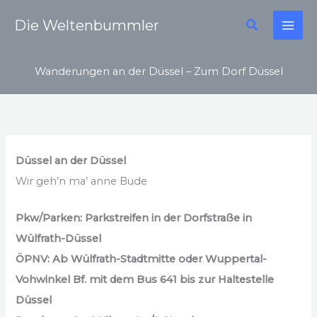
Zum
Suchen
Die Weltenbummler
Inhalt
springen
Wanderungen an der Düssel – Zum Dorf Düssel
Düssel an der Düssel
Wir geh’n ma’ anne Bude
Pkw/Parken: Parkstreifen in der Dorfstraße in
Wülfrath-Düssel
ÖPNV: Ab Wülfrath-Stadtmitte oder Wuppertal-
Vohwinkel Bf. mit dem Bus 641 bis zur Haltestelle
Düssel