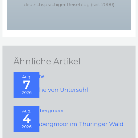
deutschsprachiger Reiseblog (seit 2000)
Ähnliche Artikel
Aug.
7
Rundkirche von Untersuhl
2026
Aug.
4
Schützenbergmoor im Thüringer Wald
2026