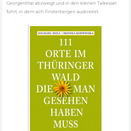
Georgenthal abzweigt und in den kleinen Talkessel
führt, in dem sich Finsterbergen ausbreitet.