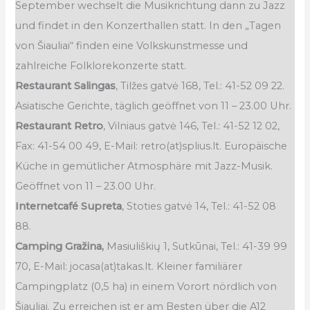
September wechselt die Musikrichtung dann zu Jazz
und findet in den Konzerthallen statt. In den „Tagen
von Šiauliai“ finden eine Volkskunstmesse und
zahlreiche Folklorekonzerte statt.
Restaurant Salingas
, Tilžes gatvė 168, Tel.: 41-52 09 22.
Asiatische Gerichte, täglich geöffnet von 11 – 23.00 Uhr.
Restaurant Retro
, Vilniaus gatvė 146, Tel.: 41-52 12 02,
Fax: 41-54 00 49, E-Mail: retro(at)splius.lt. Europäische
Küche in gemütlicher Atmosphäre mit Jazz-Musik.
Geöffnet von 11 – 23.00 Uhr.
Internetcafé Supreta
, Stoties gatvė 14, Tel.: 41-52 08
88.
Camping Gražina,
Masiuliškių 1, Sutkūnai, Tel.: 41-39 99
70, E-Mail: jocasa(at)takas.lt. Kleiner familiärer
Campingplatz (0,5 ha) in einem Vorort nördlich von
Šiauliai. Zu erreichen ist er am Besten über die A12