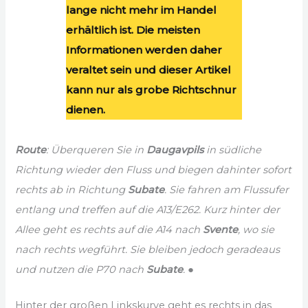
lange nicht mehr im Handel
erhältlich ist. Die meisten
Informationen werden daher
veraltet sein und dieser Artikel
kann nur als grobe Richtschnur
dienen.
Route
: Überqueren Sie in
Daugavpils
in südliche
Richtung wieder den Fluss und biegen dahinter sofort
rechts ab in Richtung
Subate
. Sie fahren am Flussufer
entlang und treffen auf die A13/E262. Kurz hinter der
Allee geht es rechts auf die A14 nach
Svente
, wo sie
nach rechts wegführt. Sie bleiben jedoch geradeaus
und nutzen die P70 nach
Subate
. ●
Hinter der großen Linkskurve geht es rechts in das