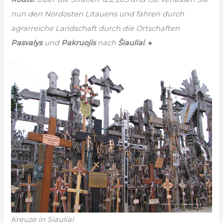
nun den Nordosten Litauens und fahren durch
agrarreiche Landschaft durch die Ortschaften
Pasvalys
und
Pakruojis
nach
Šiauliai
. ●
Kreuze in Siauliai