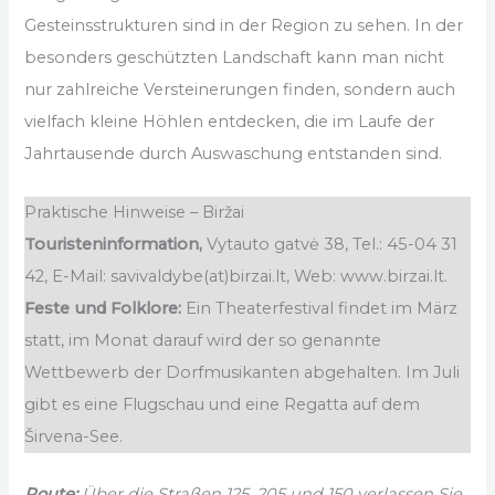
Gesteinsstrukturen sind in der Region zu sehen. In der
besonders geschützten Landschaft kann man nicht
nur zahlreiche Versteinerungen finden, sondern auch
vielfach kleine Höhlen entdecken, die im Laufe der
Jahrtausende durch Auswaschung entstanden sind.
Praktische Hinweise – Biržai
Touristeninformation,
Vytauto gatvė 38, Tel.: 45-04 31
42, E-Mail: savivaldybe(at)birzai.lt, Web: www.birzai.lt.
Feste und Folklore:
Ein Theaterfestival findet im März
statt, im Monat darauf wird der so genannte
Wettbewerb der Dorfmusikanten abgehalten. Im Juli
gibt es eine Flugschau und eine Regatta auf dem
Širvena-See.
Route:
Über die Straßen 125, 205 und 150 verlassen Sie