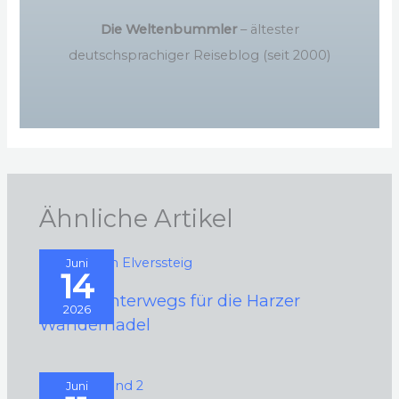
Die Weltenbummler
– ältester
deutschsprachiger Reiseblog (seit 2000)
Ähnliche Artikel
Juni
14
2026 – Unterwegs für die Harzer
2026
Wandernadel
Juni