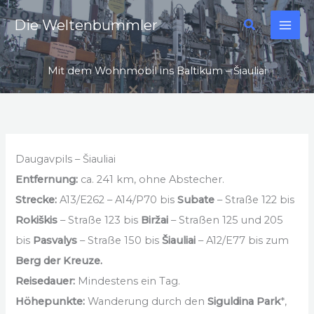
Zum
Suchen
Die Weltenbummler
Inhalt
springen
Mit dem Wohnmobil ins Baltikum – Šiauliai
Daugavpils – Šiauliai
Entfernung:
ca. 241 km, ohne Abstecher.
Strecke:
A13/E262 – A14/P70 bis
Subate
– Straße 122 bis
Rokiškis
– Straße 123 bis
Biržai
– Straßen 125 und 205
bis
Pasvalys
– Straße 150 bis
Šiauliai
– A12/E77 bis zum
Berg der Kreuze.
Reisedauer:
Mindestens ein Tag.
Höhepunkte:
Wanderung durch den
Siguldina Park
*,