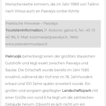
Menschenkette erinnern, die im Jahr 1989 von Tallinn
nach Vilnius auch an Pasvalys vorbei führte.
Praktische Hinweise – Pasvalys
Touristeninformation,
P. Avižonio gatvė 6, Tel.: 45-13
40 96, E-Mail: turizmas(at)pasvalys.lt., Web:
www.pasvaliomuziejus.lt.
Pakruojis
beherbergt einen der größten litauischen
Gutshöfe und liegt exakt zwischen Pasvalys und
Šiauliai. Die Ortschaft wurde bereits im Jahr 1585
erwähnt, während der Hof erst im 18. Jahrhundert
erbaut und 100 Jahre später erweitert wurde. Ein
großer und sorgsam gepflegter
Landschaftspark
mit
einer Größe von rund 6 ha liegt um die zahlreichen
Gebäude herum. Obwohl es sich nicht um ein