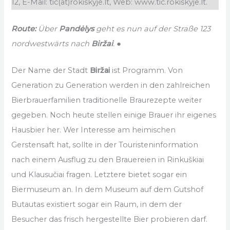
12, E-Mail: tic(at)rokiskyje.lt, Web: www.tic.rokiskyje.lt.
Route:
Über
Pandėlys
geht es nun auf der Straße 123
nordwestwärts nach
Biržai
. ●
Der Name der Stadt
Biržai
ist Programm. Von
Generation zu Generation werden in den zahlreichen
Bierbrauerfamilien traditionelle Braurezepte weiter
gegeben. Noch heute stellen einige Brauer ihr eigenes
Hausbier her. Wer Interesse am heimischen
Gerstensaft hat, sollte in der Touristeninformation
nach einem Ausflug zu den Brauereien in Rinkuškiai
und Klausučiai fragen. Letztere bietet sogar ein
Biermuseum an. In dem Museum auf dem Gutshof
Butautas existiert sogar ein Raum, in dem der
Besucher das frisch hergestellte Bier probieren darf.