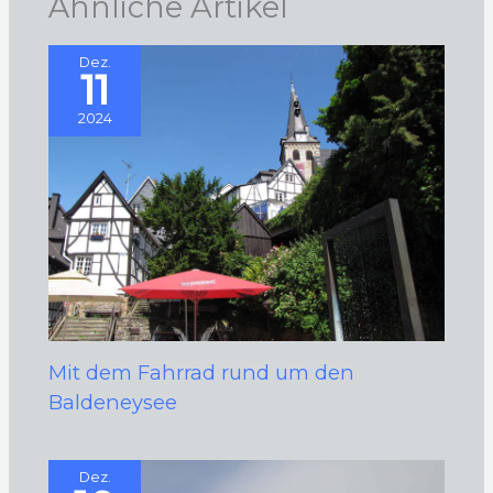
Ähnliche Artikel
Dez.
11
2024
Mit dem Fahrrad rund um den
Baldeneysee
Dez.