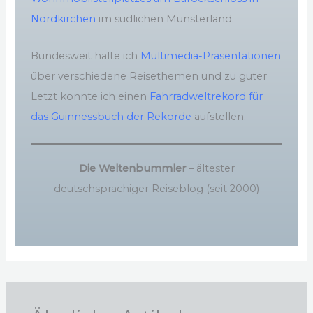
Nordkirchen
im südlichen Münsterland.
Bundesweit halte ich
Multimedia-Präsentationen
über verschiedene Reisethemen und zu guter
Letzt konnte ich einen
Fahrradweltrekord für
das Guinnessbuch der Rekorde
aufstellen.
Die Weltenbummler
– ältester
deutschsprachiger Reiseblog (seit 2000)