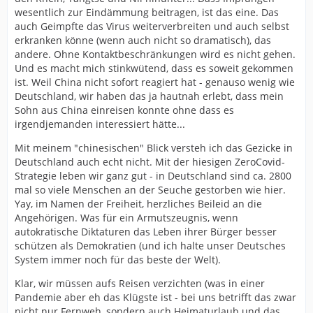
wesentlich zur Eindämmung beitragen, ist das eine. Das
auch Geimpfte das Virus weiterverbreiten und auch selbst
erkranken könne (wenn auch nicht so dramatisch), das
andere. Ohne Kontaktbeschränkungen wird es nicht gehen.
Und es macht mich stinkwütend, dass es soweit gekommen
ist. Weil China nicht sofort reagiert hat - genauso wenig wie
Deutschland, wir haben das ja hautnah erlebt, dass mein
Sohn aus China einreisen konnte ohne dass es
irgendjemanden interessiert hätte...
Mit meinem "chinesischen" Blick versteh ich das Gezicke in
Deutschland auch echt nicht. Mit der hiesigen ZeroCovid-
Strategie leben wir ganz gut - in Deutschland sind ca. 2800
mal so viele Menschen an der Seuche gestorben wie hier.
Yay, im Namen der Freiheit, herzliches Beileid an die
Angehörigen. Was für ein Armutszeugnis, wenn
autokratische Diktaturen das Leben ihrer Bürger besser
schützen als Demokratien (und ich halte unser Deutsches
System immer noch für das beste der Welt).
Klar, wir müssen aufs Reisen verzichten (was in einer
Pandemie aber eh das Klügste ist - bei uns betrifft das zwar
nicht nur Fernweh, sondern auch Heimaturlaub und das