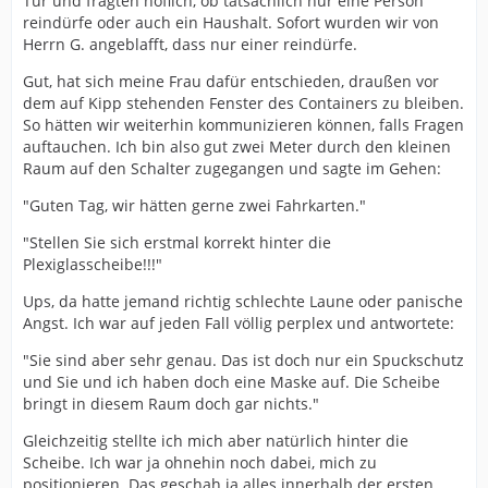
Tür und fragten höflich, ob tatsächlich nur eine Person
reindürfe oder auch ein Haushalt. Sofort wurden wir von
Herrn G. angeblafft, dass nur einer reindürfe.
Gut, hat sich meine Frau dafür entschieden, draußen vor
dem auf Kipp stehenden Fenster des Containers zu bleiben.
So hätten wir weiterhin kommunizieren können, falls Fragen
auftauchen. Ich bin also gut zwei Meter durch den kleinen
Raum auf den Schalter zugegangen und sagte im Gehen:
"Guten Tag, wir hätten gerne zwei Fahrkarten."
"Stellen Sie sich erstmal korrekt hinter die
Plexiglasscheibe!!!"
Ups, da hatte jemand richtig schlechte Laune oder panische
Angst. Ich war auf jeden Fall völlig perplex und antwortete:
"Sie sind aber sehr genau. Das ist doch nur ein Spuckschutz
und Sie und ich haben doch eine Maske auf. Die Scheibe
bringt in diesem Raum doch gar nichts."
Gleichzeitig stellte ich mich aber natürlich hinter die
Scheibe. Ich war ja ohnehin noch dabei, mich zu
positionieren. Das geschah ja alles innerhalb der ersten