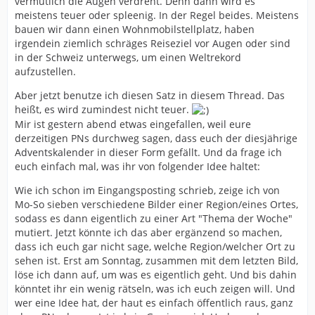
vermutlich die Augen verdreht. Denn dann wird es
meistens teuer oder spleenig. In der Regel beides. Meistens
bauen wir dann einen Wohnmobilstellplatz, haben
irgendein ziemlich schräges Reiseziel vor Augen oder sind
in der Schweiz unterwegs, um einen Weltrekord
aufzustellen.
Aber jetzt benutze ich diesen Satz in diesem Thread. Das
heißt, es wird zumindest nicht teuer.
Mir ist gestern abend etwas eingefallen, weil eure
derzeitigen PNs durchweg sagen, dass euch der diesjährige
Adventskalender in dieser Form gefällt. Und da frage ich
euch einfach mal, was ihr von folgender Idee haltet:
Wie ich schon im Eingangsposting schrieb, zeige ich von
Mo-So sieben verschiedene Bilder einer Region/eines Ortes,
sodass es dann eigentlich zu einer Art "Thema der Woche"
mutiert. Jetzt könnte ich das aber ergänzend so machen,
dass ich euch gar nicht sage, welche Region/welcher Ort zu
sehen ist. Erst am Sonntag, zusammen mit dem letzten Bild,
löse ich dann auf, um was es eigentlich geht. Und bis dahin
könntet ihr ein wenig rätseln, was ich euch zeigen will. Und
wer eine Idee hat, der haut es einfach öffentlich raus, ganz