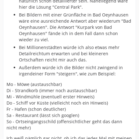
natürlich schon detaillierter sein. Naheliegend wäre
hier die Lösung "Central Park".
Bei Bildern mit einer Grünfläche in Bad Oeynhausen
wäre eine ausreichende Antwort aber wiederum "Bad
Oeynhausen". Die Antwort "Kurpark von Bad
Oeynhausen" fände ich in dem Fall dann schon
wieder zu viel.
Bei Millionenstädten würde ich also etwas mehr
Detailreichtum erwarten und bei kleineren
Ortschaften reicht mir auch das.
Außerdem würde ich die Bilder nicht zwingend in
irgendeiner Form "steigern", wie zum Beispiel:
Mo - Möwe (austauschbar)
Di - Strandkorb (immer noch austauschbar)
Mi - Windmühle (eventuell erster Hinweis)
Do - Schiff vor Küste (vielleicht noch ein Hinweis)
Fr - Hafen (schon deutlicher)
Sa - Restaurant (lässt sich googlen)
So - Ortseingangsschild (offensichtlicher geht das dann
nicht mehr)
Ich weiß nämlich gar nicht, ob ich das jedes Mal mit meinen