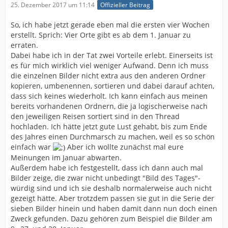
25. Dezember 2017 um 11:14
Offizieller Beitrag
So, ich habe jetzt gerade eben mal die ersten vier Wochen
erstellt. Sprich: Vier Orte gibt es ab dem 1. Januar zu
erraten.
Dabei habe ich in der Tat zwei Vorteile erlebt. Einerseits ist
es für mich wirklich viel weniger Aufwand. Denn ich muss
die einzelnen Bilder nicht extra aus den anderen Ordner
kopieren, umbenennen, sortieren und dabei darauf achten,
dass sich keines wiederholt. Ich kann einfach aus meinen
bereits vorhandenen Ordnern, die ja logischerweise nach
den jeweiligen Reisen sortiert sind in den Thread
hochladen. Ich hätte jetzt gute Lust gehabt, bis zum Ende
des Jahres einen Durchmarsch zu machen, weil es so schön
einfach war
Aber ich wollte zunächst mal eure
Meinungen im Januar abwarten.
Außerdem habe ich festgestellt, dass ich dann auch mal
Bilder zeige, die zwar nicht unbedingt "Bild des Tages"-
würdig sind und ich sie deshalb normalerweise auch nicht
gezeigt hätte. Aber trotzdem passen sie gut in die Serie der
sieben Bilder hinein und haben damit dann nun doch einen
Zweck gefunden. Dazu gehören zum Beispiel die Bilder am