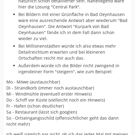
natürlich schon detaillierter sein. Naheliegend wäre
hier die Lösung "Central Park".
Bei Bildern mit einer Grünfläche in Bad Oeynhausen
wäre eine ausreichende Antwort aber wiederum "Bad
Oeynhausen". Die Antwort "Kurpark von Bad
Oeynhausen" fände ich in dem Fall dann schon
wieder zu viel.
Bei Millionenstädten würde ich also etwas mehr
Detailreichtum erwarten und bei kleineren
Ortschaften reicht mir auch das.
Außerdem würde ich die Bilder nicht zwingend in
irgendeiner Form "steigern", wie zum Beispiel:
Mo - Möwe (austauschbar)
Di - Strandkorb (immer noch austauschbar)
Mi - Windmühle (eventuell erster Hinweis)
Do - Schiff vor Küste (vielleicht noch ein Hinweis)
Fr - Hafen (schon deutlicher)
Sa - Restaurant (lässt sich googlen)
So - Ortseingangsschild (offensichtlicher geht das dann
nicht mehr)
Ich weiß nämlich gar nicht, ob ich das jedes Mal mit meinen