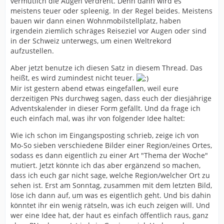
vermutlich die Augen verdreht. Denn dann wird es
meistens teuer oder spleenig. In der Regel beides. Meistens
bauen wir dann einen Wohnmobilstellplatz, haben
irgendein ziemlich schräges Reiseziel vor Augen oder sind
in der Schweiz unterwegs, um einen Weltrekord
aufzustellen.
Aber jetzt benutze ich diesen Satz in diesem Thread. Das
heißt, es wird zumindest nicht teuer.
Mir ist gestern abend etwas eingefallen, weil eure
derzeitigen PNs durchweg sagen, dass euch der diesjährige
Adventskalender in dieser Form gefällt. Und da frage ich
euch einfach mal, was ihr von folgender Idee haltet:
Wie ich schon im Eingangsposting schrieb, zeige ich von
Mo-So sieben verschiedene Bilder einer Region/eines Ortes,
sodass es dann eigentlich zu einer Art "Thema der Woche"
mutiert. Jetzt könnte ich das aber ergänzend so machen,
dass ich euch gar nicht sage, welche Region/welcher Ort zu
sehen ist. Erst am Sonntag, zusammen mit dem letzten Bild,
löse ich dann auf, um was es eigentlich geht. Und bis dahin
könntet ihr ein wenig rätseln, was ich euch zeigen will. Und
wer eine Idee hat, der haut es einfach öffentlich raus, ganz