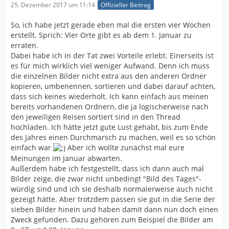
25. Dezember 2017 um 11:14
Offizieller Beitrag
So, ich habe jetzt gerade eben mal die ersten vier Wochen
erstellt. Sprich: Vier Orte gibt es ab dem 1. Januar zu
erraten.
Dabei habe ich in der Tat zwei Vorteile erlebt. Einerseits ist
es für mich wirklich viel weniger Aufwand. Denn ich muss
die einzelnen Bilder nicht extra aus den anderen Ordner
kopieren, umbenennen, sortieren und dabei darauf achten,
dass sich keines wiederholt. Ich kann einfach aus meinen
bereits vorhandenen Ordnern, die ja logischerweise nach
den jeweiligen Reisen sortiert sind in den Thread
hochladen. Ich hätte jetzt gute Lust gehabt, bis zum Ende
des Jahres einen Durchmarsch zu machen, weil es so schön
einfach war
Aber ich wollte zunächst mal eure
Meinungen im Januar abwarten.
Außerdem habe ich festgestellt, dass ich dann auch mal
Bilder zeige, die zwar nicht unbedingt "Bild des Tages"-
würdig sind und ich sie deshalb normalerweise auch nicht
gezeigt hätte. Aber trotzdem passen sie gut in die Serie der
sieben Bilder hinein und haben damit dann nun doch einen
Zweck gefunden. Dazu gehören zum Beispiel die Bilder am