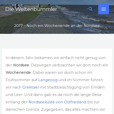
Zum
Suchen
Die Weltenbummler
Inhalt
springen
2017 – Noch ein Wochenende an der Nordsee
In diesem Jahr bekamen wir einfach nicht genug von
der
Nordsee
. Deswegen verbrachten wir dort noch ein
Wochenende
. Dabei waren wir doch schon im
Frühsommer auf
Langeoog
und im Sommer fuhren
wir nach
Greetsiel
mit Stadtbesichtigung von Emden
und Leer. Und dann gab es da noch die lange Reise
entlang der
Nordseeküste von Ostfriesland
bis zur
dänischen Grenze. Zugegeben, das alles machten wir