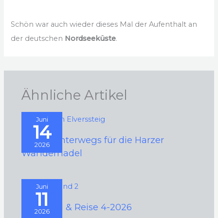
Schön war auch wieder dieses Mal der Aufenthalt an
der deutschen
Nordseeküste
.
Ähnliche Artikel
Juni
14
2026 – Unterwegs für die Harzer
2026
Wandernadel
Juni
11
Camping & Reise 4-2026
2026