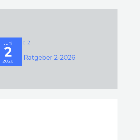
Juni
2
amping Ratgeber 2-2026
2026