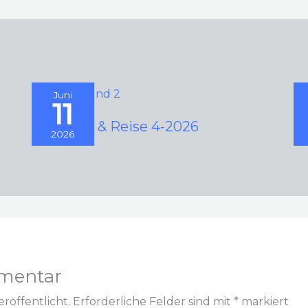
Juni
11
Camping & Reise 4-2026
C
2026
mentar
röffentlicht.
Erforderliche Felder sind mit
*
markiert