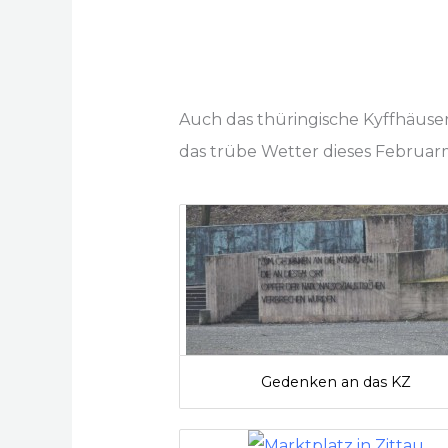
Auch das thüringische Kyffhäuserd
das trübe Wetter dieses Februar
Gedenken an das KZ