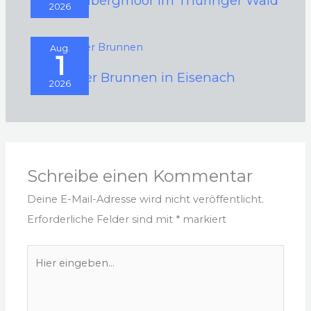
Schützenbergmoor im Thüringer Wald
2026
Aug.
1
Schwarzer Brunnen in Eisenach
2026
Schreibe einen Kommentar
Deine E-Mail-Adresse wird nicht veröffentlicht.
Erforderliche Felder sind mit
*
markiert
Hier
eingeben…