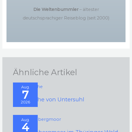
Die Weltenbummler
– ältester
deutschsprachiger Reiseblog (seit 2000)
Ähnliche Artikel
Aug.
7
Rundkirche von Untersuhl
2026
Aug.
4