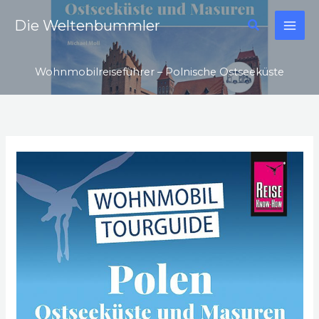
Zum
Suchen
Die Weltenbummler
Inhalt
springen
Wohnmobilreiseführer – Polnische Ostseeküste