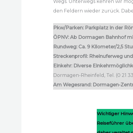
Wegs. Unterwegs kehren wir mögl
den Feldern wieder zurück. Dabei
Pkw/Parken: Parkplatz in der R
ÖPNV: Ab Dormagen Bahnhof mit
Rundweg: Ca. 9 Kilometer/2,5 St
Streckenprofil: Rheinuferweg u
Einkehr:
Diverse Einkehrmöglich
Dormagen-Rheinfeld, Tel. (0 21 33
Am Wegesrand:
Dormagen-Zentru
Wichtiger Hinwe
Reiseführer üb
daher veraltet 