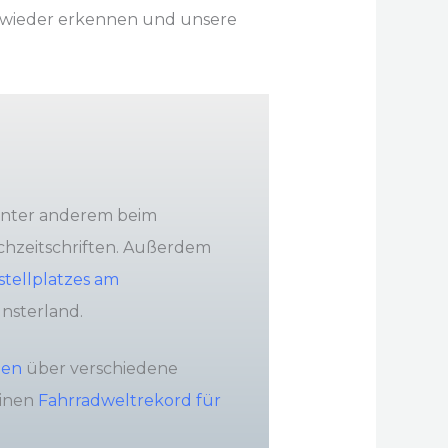
t wieder erkennen und unsere
unter anderem beim
Fachzeitschriften. Außerdem
tellplatzes am
nsterland.
nen
über verschiedene
einen
Fahrradweltrekord für