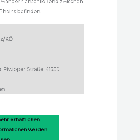
nd wandern anschließend zwischen
Rheins befinden.
tz/KÖ
p,
Piwipper Straße, 41539
en
ehr erhältlichen
formationen werden
enen.