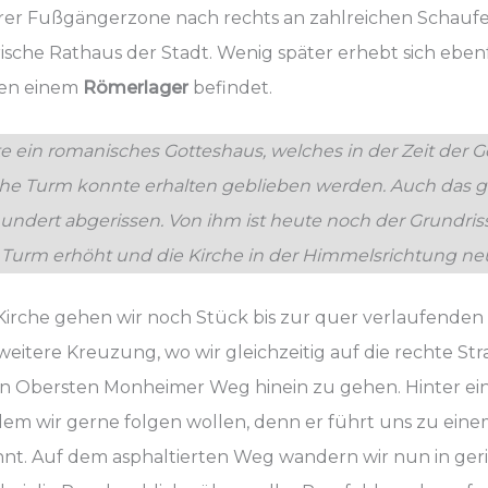
hrer Fußgängerzone nach rechts an zahlreichen Schaufe
rische Rathaus der Stadt. Wenig später erhebt sich ebe
ben einem
Römerlager
befindet.
rte ein romanisches Gotteshaus, welches in der Zeit de
che Turm konnte erhalten geblieben werden. Auch das g
ndert abgerissen. Von ihm ist heute noch der Grundriss 
 Turm erhöht und die Kirche in der Himmelsrichtung neu
Kirche gehen wir noch Stück bis zur quer verlaufenden
eitere Kreuzung, wo wir gleichzeitig auf die rechte St
n Obersten Monheimer Weg hinein zu gehen. Hinter eine
em wir gerne folgen wollen, denn er führt uns zu einem 
nnt. Auf dem asphaltierten Weg wandern wir nun in g