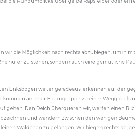
bei die Rundumblicke über gelbe Rapsfelder oder erfre
n wir die Möglichkeit nach rechts abzubiegen, um in mi
Rheinufer zu stehen, sondern auch eine gemütliche Pa
ten Linksbogen weiter geradeaus, erkennen auf der ge
 kommen an einer Baumgruppe zu einer Weggabelung, a
f gehen. Den Deich überqueren wir, werfen einen Blick 
bzeichnen und wandern zwischen den wenigen Bäume
leinen Wäldchen zu gelangen. Wir biegen rechts ab, g