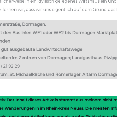
icherweise in ein idyllisch gelegenes Wirtshaus ein u
 lernen wir, dass wir uns eigentlich auf dem Grund des 
ömerstraße, Dormagen.
 den Buslinien WE1 oder WE2 bis Dormagen Marktpla
unden
nd gut ausgebaute Landwirtschaftswege
keiten im Zentrum von Dormagen; Landgasthaus Piwip
) 21 92 29
m; St. Michaelkirche und Römerlager; Altarm Dormag
is: Der Inhalt dieses Artikels stammt aus meinem nicht m
er Wanderungen in im Rhein-Kreis Neuss. Die meisten In
sein und dieser Artikel kann nur als grobe Richtschnur di