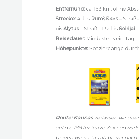
Entfernung:
ca. 163 km, ohne Abst
Strecke:
A1 bis
Rumšiškės
– Straße
bis
Alytus
– Straße 132 bis
Seirijai
–
Reisedauer:
Mindestens ein Tag.
Höhepunkte:
Spaziergänge durch
W
e
A
Route: Kaunas
verlassen wir über 
auf die 188 für kurze Zeit südwärts
biegen wir rechts ab bis wir nac