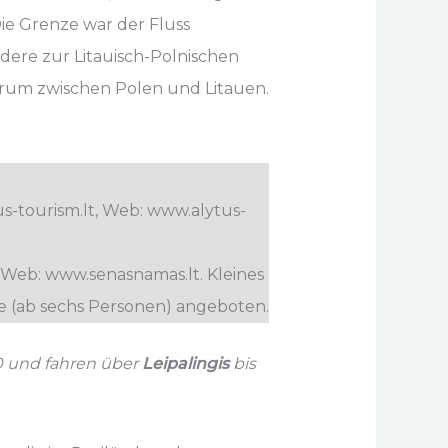
Die Grenze war der Fluss
dere zur Litauisch-Polnischen
erum zwischen Polen und Litauen.
lytus-tourism.lt, Web: www.alytus-
lt, Web: www.senasnamas.lt. Kleines
 (ab sechs Personen) angeboten.
0 und fahren über
Leipalingis
bis