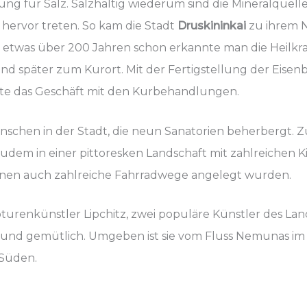
nung für Salz. Salzhaltig wiederum sind die Mineralquell
hervor treten. So kam die Stadt
Druskininkai
zu ihrem N
or etwas über 200 Jahren schon erkannte man die Heilkr
 und später zum Kurort. Mit der Fertigstellung der Eise
rte das Geschäft mit den Kurbehandlungen.
schen in der Stadt, die neun Sanatorien beherbergt. Zu
t zudem in einer pittoresken Landschaft mit zahlreichen 
enen auch zahlreiche Fahrradwege angelegt wurden.
urenkünstler Lipchitz, zwei populäre Künstler des Lan
ig und gemütlich. Umgeben ist sie vom Fluss Nemunas i
 Süden.