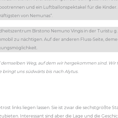
rbootrennen und ein Luftballonspektakel für die Kinder.
Kräftigsten von Nemunas“.
heitszentrum Birstono Nemuno Vingis in der Turistu g. 
nmobil zu nächtigen. Auf der anderen Fluss-Seite, dem
gungsmöglichkeit.
uf demselben Weg, auf dem wir hergekommen sind. Wir fa
e bringt uns südwärts bis nach Alytus.
ost links liegen lassen. Sie ist zwar die sechstgrößte S
ubieten. Interessant sind aber die Lage und die Geschic