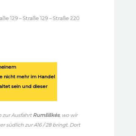
raße 129 – Straße 129 – Straße 220
 meinem
ge nicht mehr im Handel
altet sein und dieser
b zur Ausfahrt
Rumšiškės
, wo wir
r südlich zur A16 / 28 bringt. Dort