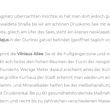
platz übernachten möchte, so hat man dort jedoch gu
ewaldete Straße bis wir am schönen Druskonio See mit 
te, gleich am Ufer des Sees, steht ein kleines neoklassiz
iejus
in der Čiurlinio gatvė) befindet (geöffnet täglich von
ginnt die
Vilniaus Allee
. Sie ist die Fußgängerzone und wi
hebt sich hinter den hohen Bäumen der Turm der neogo
hunderts. Wenige Meter darauf erscheint eines der Kurh
Das größte Kurhaus der Stadt erkennt man wiederum an
amm- und Mineralbäder helfen bei der Heilbehandlu
d Druskininkai. Bis zu 60 gesundheitsfördernde Maßna
dern und reicht bis zu zahlreichen verschiedenen Massa