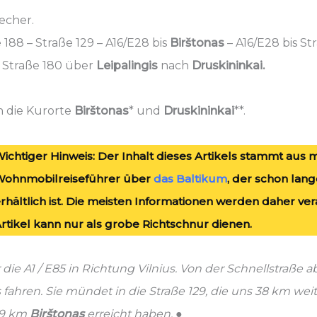
echer.
 188 – Straße 129 – A16/E28 bis
Birštonas
– A16/E28 bis St
 Straße 180 über
Leipalingis
nach
Druskininkai.
 die Kurorte
Birštonas
* und
Druskininkai
**.
ichtiger Hinweis: Der Inhalt dieses Artikels stammt aus
Wohnmobilreiseführer über
das Baltikum
, der schon lan
rhältlich ist. Die meisten Informationen werden daher ver
rtikel kann nur als grobe Richtschnur dienen.
die A1 / E85 in Richtung Vilnius. Von der Schnellstraße a
 fahren. Sie mündet in die Straße 129, die uns 38 km weite
h 9 km
Birštonas
erreicht haben. ●