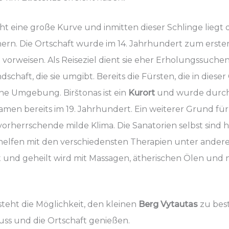
 eine große Kurve und inmitten dieser Schlinge liegt 
ern. Die Ortschaft wurde im 14. Jahrhundert zum erste
orweisen. Als Reiseziel dient sie eher Erholungssuc
ndschaft, die sie umgibt. Bereits die Fürsten, die in dies
öne Umgebung. Birštonas ist ein
Kurort
und wurde durch 
en bereits im 19. Jahrhundert. Ein weiterer Grund für
r vorherrschende milde Klima. Die Sanatorien selbst sin
 helfen mit den verschiedensten Therapien unter ande
und geheilt wird mit Massagen, ätherischen Ölen und n
eht die Möglichkeit, den kleinen
Berg Vytautas
zu bes
uss und die Ortschaft genießen.