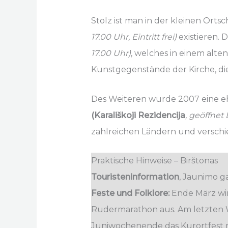
Stolz ist man in der kleinen Ort
17.00 Uhr, Eintritt frei)
existieren.
17.00 Uhr)
, welches in einem alt
Kunstgegenstände der Kirche, die
Des Weiteren wurde 2007 eine e
(Karališkoji Rezidencija
, geöffnet 
zahlreichen Ländern und verschi
Praktische Hinweise – Birštonas
Touristeninformation
, Jaunimo gat
Feste und Folklore:
Ende März wir
Rudermarathon aus. Am letzten 
Juniwochenende das Kurortfest m