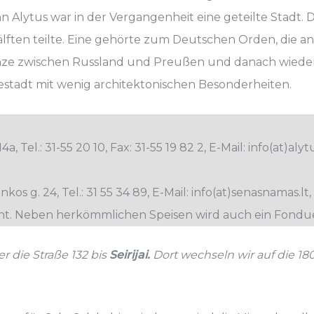
 Alytus war in der Vergangenheit eine geteilte Stadt. 
älften teilte. Eine gehörte zum Deutschen Orden, die an
Grenze zwischen Russland und Preußen und danach wied
riestadt mit wenig architektonischen Besonderheiten.
14a, Tel.: 31-55 20 10, Fax: 31-55 19 82 2, E-Mail: info(at)a
nkos g. 24, Tel.: 31 55 34 89, E-Mail: info(at)senasnamas.
nt. Neben herkömmlichen Speisen wird auch ein Fondue
r die Straße 132 bis
Seirijai.
Dort wechseln wir auf die 18