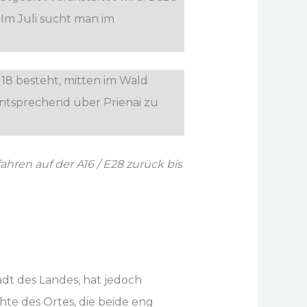
 Im Juli sucht man im
18 besteht, mitten im Wald
entsprechend über Prienai zu
hren auf der A16 / E28 zurück bis
tadt des Landes, hat jedoch
hte des Ortes, die beide eng