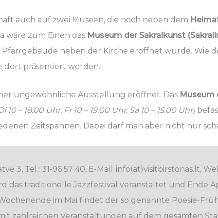
schaft auch auf zwei Museen, die noch neben dem
Heima
 Da wäre zum Einen das
Museum der Sakralkunst (Sakralin
en Pfarrgebäude neben der Kirche eröffnet wurde. Wie 
 dort präsentiert werden.
her ungewöhnliche Ausstellung eröffnet. Das
Museum d
Di 10 – 18.00 Uhr, Fr 10 – 19.00 Uhr, Sa 10 – 15.00 Uhr)
befas
edenen Zeitspannen. Dabei darf man aber nicht nur sc
vė 3, Tel.: 31-96 57 40, E-Mail: info(at)visitbirstonas.lt, We
d das traditionelle Jazzfestival veranstaltet und Ende A
Wochenende im Mai findet der so genannte Poesie-Früh
it zahlreichen Veranstaltungen auf dem gesamten Stad