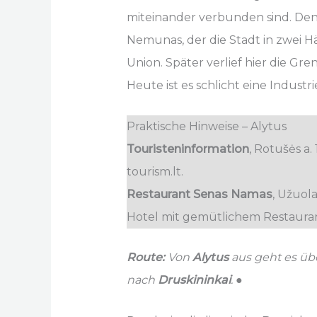
miteinander verbunden sind. Denn
Nemunas, der die Stadt in zwei H
Union. Später verlief hier die 
Heute ist es schlicht eine Indust
Praktische Hinweise – Alytus
Touristeninformation
, Rotušės a. 
tourism.lt.
Restaurant Senas Namas
, Užuola
Hotel mit gemütlichem Restaura
Route:
Von
Alytus
aus geht es übe
nach
Druskininkai
. ●