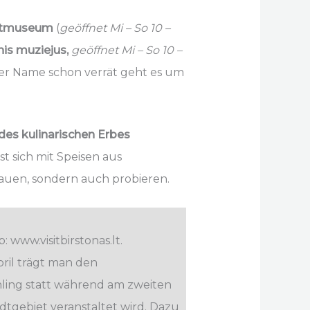
tmuseum
(
geöffnet Mi – So 10 –
is muziejus,
geöffnet Mi – So 10 –
der Name schon verrät geht es um
es kulinarischen Erbes
st sich mit Speisen aus
hauen, sondern auch probieren.
b: www.visitbirstonas.lt.
pril trägt man den
ling statt während am zweiten
tgebiet veranstaltet wird. Dazu