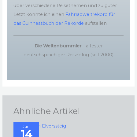
über verschiedene Reisethemen und zu guter
Letzt konnte ich einen
Fahrradweltrekord für
das Guinnessbuch der Rekorde
aufstellen.
Die Weltenbummler
– ältester
deutschsprachiger Reiseblog (seit 2000)
Ähnliche Artikel
Juni
14