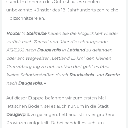
stand. Im Inneren des Gotteshauses schufen
unbekannte Künstler des 18. Jahrhunderts zahlreiche
Holzschnitzereien.
Route:
In
Stelmuže
haben Sie die Möglichkeit wieder
zurück nach Zarasai und über die schnurgerade
A13/E262 nach
Daugavpils
in
Lettland
zu gelangen
oder am Wegweiser „Lettland 1,5 km“ den kleinen
Grenzübergang zu nutzen. Von dort geht es über
kleine Schotterstraßen durch
Raudaskola
und
Svente
nach
Daugavpils.
●
Auf dieser Etappe befahren wir zum ersten Mal
lettischen Boden, sei es auch nur, um in die Stadt
Daugavpils
zu gelangen. Lettland ist in vier größere
Provinzen aufgeteilt. Dabei handelt es sich um