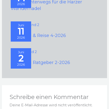
2026 – Unterwegs für die Harzer
2026
Wandernadel
Juni
11
Camping & Reise 4-2026
2026
Juni
2
Camping Ratgeber 2-2026
2026
Schreibe einen Kommentar
Deine E-Mail-Adresse wird nicht veröffentlicht.