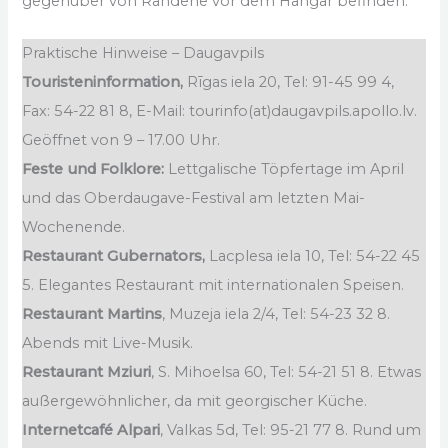
gegenüber von Randene vor dem Hangar befinden.
Praktische Hinweise – Daugavpils
Touristeninformation,
Rīgas iela 20, Tel: 91-45 99 4,
Fax: 54-22 81 8, E-Mail: tourinfo(at)daugavpils.apollo.lv.
Geöffnet von 9 – 17.00 Uhr.
Feste und Folklore:
Lettgalische Töpfertage im April
und das Oberdaugave-Festival am letzten Mai-
Wochenende.
Restaurant Gubernators,
Lacplesa iela 10, Tel: 54-22 45
5. Elegantes Restaurant mit internationalen Speisen.
Restaurant Martins
, Muzeja iela 2/4, Tel: 54-23 32 8.
Abends mit Live-Musik.
Restaurant Mziuri
, S. Mihoelsa 60, Tel: 54-21 51 8. Etwas
außergewöhnlicher, da mit georgischer Küche.
Internetcafé Alpari
, Valkas 5d, Tel: 95-21 77 8. Rund um