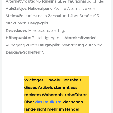
Alternativroute:
Ab
Ignalina
über
Tauragnai
durch den
Aukštaitijos Nationalpark
. Zweite Alternative von
Stelmuže
zurück nach
Zarasai
und über Straße A13
direkt nach
Daugavpils
.
Reisedauer:
Mindestens ein Tag.
Höhepunkte:
Besichtigung des
Atomkraftwerks
*,
Rundgang durch
Daugavpils
*, Wanderung durch die
Daugava-Schleifen
**.
Wichtiger Hinweis: Der Inhalt
dieses Artikels stammt aus
meinem Wohnmobilreiseführer
über
das Baltikum
, der schon
lange nicht mehr im Handel