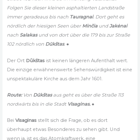
Folgen Sie dieser kleinen asphaltierten Landstraße
immer geradeaus bis nach
Tauragnai
. Dort geht es
nördlich der hiesigen Seen über
Minčia
und
Jakėnai
nach
Salakas
und von dort über die 179 bis zur Straße
102 nördlich von
Dūkštas
. ●
Der Ort
Dūkštas
ist keinen längeren Aufenthalt wert.
Die einzige erwähnenswerte Sehenswürdigkeit ist eine
unspektakuläre Kirche aus dem Jahr 1601.
Route:
Von
Dūkštas
aus geht es über die Straße 113
nordwärts bis in die Stadt
Visaginas.
●
Bei
Visaginas
stellt sich die Frage, ob es dort
überhaupt etwas Besonderes zu sehen gibt. Und
wenn ja, ist es das Atomkraftwerk, eine