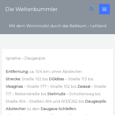
Zum
Suchen
Die Weltenbummler
Inhalt
springen
Mit dem Wohnmobil durch das Baltikum – Lettland
Ignalina – Daugavpils
Entfernung:
ca. 104 km, ohne Abstecher.
Strecke:
Straße 102 bis
Dūkštas
– Straße 113 bis
Visaginas
– Straße 177 – Straße 102 bis
Zarasai
– Straße
117 – Nebenstraße bis
Stelmuže
– Schotterweg bis
Straße A14 – Straßen A14 und A13/E262 bis
Daugavpils
.
Abstecher
zu den
Daugava-Schleifen.