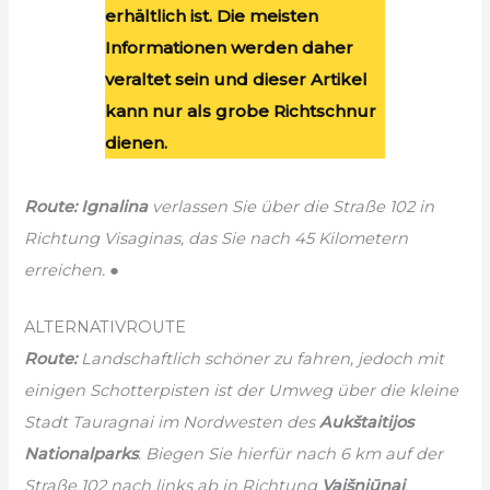
erhältlich ist. Die meisten
Informationen werden daher
veraltet sein und dieser Artikel
kann nur als grobe Richtschnur
dienen.
Route:
Ignalina
verlassen Sie über die Straße 102 in
Richtung Visaginas, das Sie nach 45 Kilometern
erreichen. ●
ALTERNATIVROUTE
Route:
Landschaftlich schöner zu fahren, jedoch mit
einigen Schotterpisten ist der Umweg über die kleine
Stadt Tauragnai im Nordwesten des
Aukštaitijos
Nationalparks
. Biegen Sie hierfür nach 6 km auf der
Straße 102 nach links ab in Richtung
Vaišniūnai
.