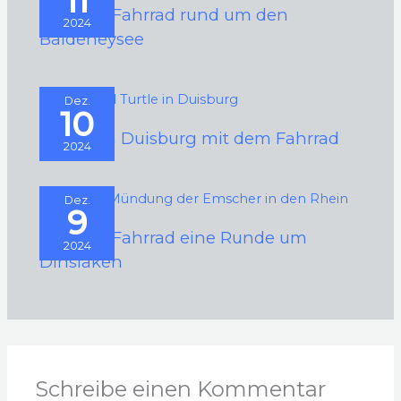
11
Mit dem Fahrrad rund um den
2024
Baldeneysee
Dez.
10
Rund um Duisburg mit dem Fahrrad
2024
Dez.
9
Mit dem Fahrrad eine Runde um
2024
Dinslaken
Schreibe einen Kommentar