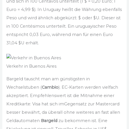
und sich in 100 Centavos unterteilt (1 $ = 0,20 Euro; 1
Euro = 4,99 $). In Uruguay heißt die Währung ebenfalls
Peso und wird ähnlich abgekürzt: $ oder $U. Dieser ist
in 100 Centésimos unterteilt. Ein uruguayischer Peso
entspricht 0,03 Euro, während man für einen Euro
31,04 $U erhält.
Verkehr in Buenos Aires
Bargeld tauscht man am günstigsten in
Wechselstuben (
Cambio
). EC-Karten werden vielfach
akzeptiert. Empfehlenswert ist die Mitnahme einer
Kreditkarte: Visa hat sich imGegensatz zur Mastercard
besser bewährt, da überall ohne weiteres an fast allen
Geldautomaten
Bargeld
zu bekommen ist. Eine
Stückelung ist sinnvoll. Traveller-Schecks in US$