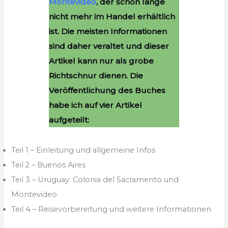
Montevideo
, der schon lange
nicht mehr im Handel erhältlich
ist. Die meisten Informationen
sind daher veraltet und dieser
Artikel kann nur als grobe
Richtschnur dienen. Die
Veröffentlichung des Buches
habe ich auf vier Artikel
aufgeteilt:
Teil 1 – Einleitung und allgemeine Infos
Teil 2 – Buenos Aires
Teil 3 – Uruguay: Colonia del Sacramento und
Montevideo
Teil 4 – Reisevorbereitung und weitere Informationen