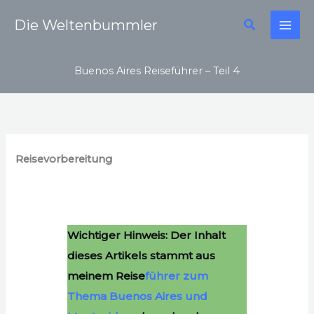
Zum
Suchen
Die Weltenbummler
Inhalt
springen
Buenos Aires Reiseführer – Teil 4
Reisevorbereitung
Wichtiger Hinweis: Der Inhalt
dieses Artikels stammt aus
meinem Reise
führer zum
Thema Buenos Aires und