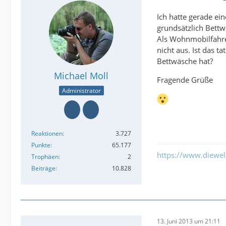
Ich hatte gerade ei
grundsätzlich Bettw
Als Wohnmobilfahre
nicht aus. Ist das 
Bettwäsche hat?
Michael Moll
Fragende Grüße
Administrator
Reaktionen
3.727
Punkte
65.177
https://www.diewe
Trophäen
2
Beiträge
10.828
13. Juni 2013 um 21:11