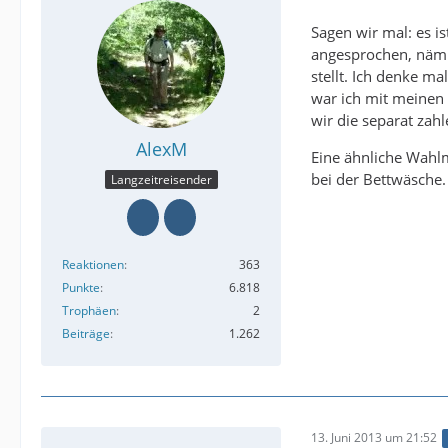
Sagen wir mal: es i
angesprochen, nämli
stellt. Ich denke ma
war ich mit meinen 
wir die separat zah
AlexM
Eine ähnliche Wahlm
bei der Bettwäsche.
Langzeitreisender
Reaktionen
363
Punkte
6.818
Trophäen
2
Beiträge
1.262
13. Juni 2013 um 21:52