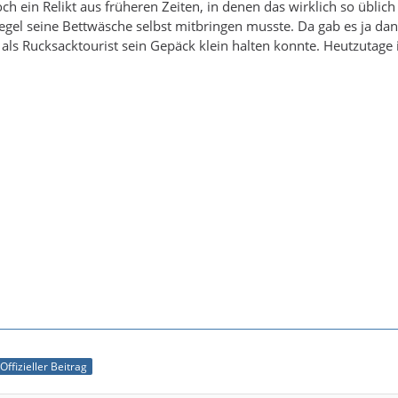
noch ein Relikt aus früheren Zeiten, in denen das wirklich so übli
egel seine Bettwäsche selbst mitbringen musste. Da gab es ja da
ls Rucksacktourist sein Gepäck klein halten konnte. Heutzutage is
Offizieller Beitrag