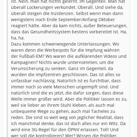
ist. Nein, man hat nichts gelernt. Im Gegenteil. Man hat
überall Lockerungen verkündet. Überall. Und siehe da,
überall steigen die Inzidenzen. Selbst wenn man dann
wenigstens noch Ende September/Anfang Oktober
reagiert hätte. Aber da kam nichts, außer Beteuerungen,
dass das Gesundheitssystem bestens vorbereitet ist. Ha,
ha, ha.
Dazu kommen schwerwiegende Unterlassungen. Wo
waren denn die Werbespots für die Impfung währen
der Fußball-EM? Wo waren die aufklärenden Videos und
Kampagnen? Nichts wurde unternommen, um die
Verunsicherung zu senken. Ganz im Gegenteil, da
wurden die Impfzentren geschlossen. Das ist alles so
unfassbar nachlässig. Natürlich ist es furchtbar, dass
immer noch so viele Menschen ungeimpft sind. Und
natürlich sind die es jetzt, die dafür sorgen, dass diese
Welle immer größer wird. Aber die Politiker lassen es zu,
weil sie lieber an ihrem Stuhl kleben, als auch mal
unbequeme Wege zu gehen, auch mal Tacheles zu
reden. Die sind so weit weg von jeglicher Realität, dass
ich manchmal denke, das ist doch alles nur ein Witz. Da
wird eine 3G-Regel für den ÖPNV erlassen. Toll! Und
wer soll die kontrollieren? Wer? Wissen die Politiker,