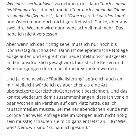
Wellenbrecherlockdown
" vornehmen, der dann "
noch einmal
bis Weihnachten
" dauert und ich "
nur noch einmal die Zähne
zusammenbeißen muss
", damit "
Ostern gerettet werden kann
"
und Ostern dann doch nicht gerettet wird. Danke, aber aus
zwei, drei Wochen wird dann ganz schnell mal mehr. Das
habe ich nicht vergessen.
Aber wenn ich das richtig sehe, muss ich nur noch bis
Donnerstag durchhalten. Dann ist die epidemische Notlage
ausgelaufen und es greift das neue Infektionsschutzgesetz,
in dem ausdrücklich gesagt wird, touristische Reisen und
Beherbergungen dürfen nicht mehr verboten werden.
Und ja, eine gewisse "Radikalisierung" spüre ich auch an
mir. Vielleicht würde ich es aber eher als eine Art
übersteigerte Gereiztheit/Genervtheit bezeichnen. Und das
könnte wiederum damit zusammenhängen, dass ich vor ein
paar Wochen ein Pärchen auf dem Platz hatte, das ich
rausschmeißen musste. Bei meiner abendlichen Runde mit
Corona-Nachweis-Abfrage (die im Übrigen auch nicht nötig
sein müsste) schauten sie mich ganz entsetzt an: "3G? Wie,
was? Nein, wir sind 1G, nämlich gesund."