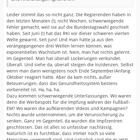
Leider stimmt das so nicht ganz. Die Regierenden haben in
den letzten Monaten (!), nicht Wochen, schwerwiegende
Fehler gemacht, weil sie auf die Bundestagswahl geschielt
haben. Seit Juni (!) hat das RKI vor dieser schweren vierten
Welle gewarnt. Seit Juni! Und man hätte ja aus den
vorangegangenen drei Wellen lernen können, was
exponentielles Wachstum ist. Nein, man hat nichts gelernt.
Im Gegenteil. Man hat überall Lockerungen verkündet.
Überall. Und siehe da, überall steigen die Inzidenzen. Selbst
wenn man dann wenigstens noch Ende September/Anfang
Oktober reagiert hätte. Aber da kam nichts, außer
Beteuerungen, dass das Gesundheitssystem bestens
vorbereitet ist. Ha, ha, ha.
Dazu kommen schwerwiegende Unterlassungen. Wo waren
denn die Werbespots für die Impfung währen der Fußball-
EM? Wo waren die aufklärenden Videos und Kampagnen?
Nichts wurde unternommen, um die Verunsicherung zu
senken. Ganz im Gegenteil, da wurden die Impfzentren
geschlossen. Das ist alles so unfassbar nachlässig.
Natürlich ist es furchtbar, dass immer noch so viele
Menschen ungeimpft sind. Und natürlich sind die es jetzt,