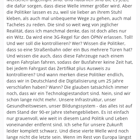
die dafür sorgen, dass diese Welle immer größer wird. Aber
die Politiker lassen es zu, weil sie lieber an ihrem Stuhl
kleben, als auch mal unbequeme Wege zu gehen, auch mal
Tacheles zu reden. Die sind so weit weg von jeglicher
Realität, dass ich manchmal denke, das ist doch alles nur
ein Witz. Da wird eine 3G-Regel für den ÖPNV erlassen. Toll!
Und wer soll die kontrollieren? Wer? Wissen die Politiker,
dass so eine Straßenbahn oder ein Bus mehrere Türen hat?
Und wissen die auch, dass diese Fahrzeuge nach einem
engen Fahrplan fahren, sodass der Busfahrer keine Zeit hat,
bei jedem Fahrgast das Zertifikat plus Ausweis zu
kontrollieren? Und wann merken diese Politiker endlich,
dass wir in Deutschland die Digitalisierung um 25 Jahre
verschlafen haben? Wann? Die glauben tatsächlich immer
noch, dass wir ein Technologiestandort sind. Nein, sind wir
schon lange nicht mehr. Unsere Infrastruktur, unser
Gesundheitswesen, unser Bildungssystem - das alles ist auf
dem Stand der 90-er Jahre stehengeblieben. Es ist einfach
nur grauenvoll, wie weit in diesem Land Politik und Leben
voneinander entfernt sind. Ich sehe für unsere Zukunft
leider komplett schwarz. Und diese vierte Welle wird noch
lange nicht die letzte sein. Wenn im Rest von Europa längst