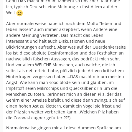
Genu DAS macht mich im Moment so unsicher. Klar habe
ich, typisch Deutsch, eine Meinung zu fast Allem auf der
Welt
Aber normalerweise habe ich nach dem Motto "leben und
leben lassen" auch immer akzeptiert, wenn Andere eine
andere Meinung vertreten. Das macht das Leben
interessant und hält auch Diskussionen und neue
Blickrichtungen aufrecht. Aber was auf der Querdenkerseite
los ist, diese abolute Desinformation und das Festhalten an
nachweislich falschen Aussagen, das bedrückt mich sehr.
Und vor allem WELCHE Menschen, auch welche, die ich
selbst als nett erlebt habe, plötzlich jede Art von kritischem
Hinterfragen vergessen haben...DAS macht mir am meisten
Angst. Wie kann man sooo blöde sein und glauben, im
Impfstoff seien Mikrochips und Quecksilber drin um die
Menschen zu töten...(erinnert mich an diesen Pilz, der das
Gehirn einer Ameise befällt und diese dann zwingt, sich auf
einen hohen Ast zu klettern, damit ein Vogel sie frisst und
der Pilz sich weiter verbreiten kann...Welchen Pilz haben
die Corona-Leugner gefuttert???)
Normalerweise gingen mir all diese dummen Sprüche am