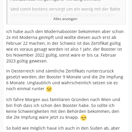
Und somit bestens versorgt um ein wenig mit der Bahn
und Klimaticket die graue Jahreszeit zu überbrücken.
Alles anzeigen
ABER nun wurde innerhalb einer Woche der Lockdown
für Ungeimpfte zum Lockdown für Alle und ab heute
ich habe auch den Modernabooster bekommen aber schon
wieder in Geiselhaft.
2x mit Moderna geimpft und wollte diesen auch erst ab
Februar 22 machen, in der Schweiz ist das Zertifikat gültig
In Geiselhaft jener, die sich verweigern (nicht nur beim
wie es voraus gesagt worden ist also 1 Jahr, der Booster ist
Impfen) und einer planlosen verlogenen Politik!
bis November 2022 gültig, sonst wäre er bis ca. Februar
2023 gültig gewesen.
Ich hätte den Booster sicher nicht jetzt machen lassen,
wenn ich gewußt hätte, dass wir nun mindestens
In Oesterreich sind sämtliche Zertifikats runter/zurück
wieder 3-4 Wochen zur Untätigkeit verurteilt sind. Das
gesetzt worden, der Booster 9 Monate und die 2te Impfung
sind immerhin fast 1 Monat der Gültigkeit beim
6 Monate. Unglaublich und wahrscheinlich setzen sie es
Impfpass und der Wirksamkeit.
noch einmal runter
Aber nun versuche ich, irgendwie das Land zu verlassen
Ich fahre Morgen aus familiären Gründen nach Wien und
und einige Wochen in Portugal zu verweilen.
bin froh dass ich schon den Booster habe. So sollte ich
keine Schwierigkeiten mit den Behörden bekommen, den
Ich lasse gerne mein Geld in einem Land mit hoher
die 2te Impfung wäre jetzt zu knapp.
Impfquote und der nötigen Disziplin.
So bald wie möglich haue ich auch in den Süden ab, aber