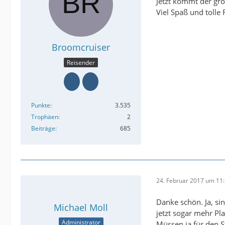
Jetzt kommt der grö
Viel Spaß und tolle 
Broomcruiser
Reisender
Punkte
3.535
Trophäen
2
Beiträge
685
24. Februar 2017 um 11
Danke schön. Ja, si
Michael Moll
jetzt sogar mehr Pl
Administrator
Müssen ja für den 