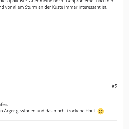
e die Opalküste. Aber meine noch "Gehprobleme" nach der
d vor allem Sturm an der Küste immer interessant ist,
#5
ifen.
en Ärger gewinnen und das macht trockene Haut.