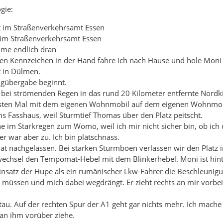
gie:
t im Straßenverkehrsamt Essen
 im Straßenverkehrsamt Essen
mme endlich dran
uen Kennzeichen in der Hand fahre ich nach Hause und hole Moni
t in Dülmen.
ugübergabe beginnt.
 bei strömenden Regen in das rund 20 Kilometer entfernte Nordk
sten Mal mit dem eigenen Wohnmobil auf dem eigenen Wohnmobil
ins Fasshaus, weil Sturmtief Thomas über den Platz peitscht.
ne im Starkregen zum Womo, weil ich mir nicht sicher bin, ob ic
r war aber zu. Ich bin plätschnass.
at nachgelassen. Bei starken Sturmböen verlassen wir den Platz 
wechsel den Tempomat-Hebel mit dem Blinkerhebel. Moni ist hinter 
Einsatz der Hupe als ein rumänischer Lkw-Fahrer die Beschleuni
 müssen und mich dabei wegdrängt. Er zieht rechts an mir vorbei, f
Stau. Auf der rechten Spur der A1 geht gar nichts mehr. Ich mach
an ihm vorüber ziehe.