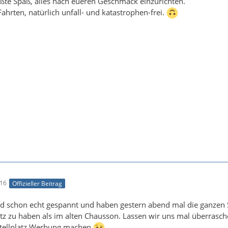
ßte Spaß, alles nach eueren Geschmack einzurichten.
Fahrten, natürlich unfall- und katastrophen-frei.
:16
Offizieller Beitrag
nd schon echt gespannt und haben gestern abend mal die ganzen S
atz zu haben als im alten Chausson. Lassen wir uns mal überrasch
Stellplatz Werbung machen