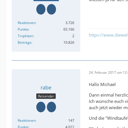
Reaktionen
3.726
Punkte
65.166
https://www.diewe
Trophäen
2
Beiträge
10.826
24. Februar 2017 um 12
Hallo Michael
rabe
Dann einmal herzlic
Reisender
Ich wünsche euch vi
auch jetzt wieder mö
Und die "Windtaufe"
Reaktionen
147
Punkte
4.022