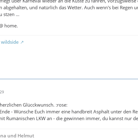
rlegt über Karneval wieder an die Küste zu fahren, vorzugsweis
abgehalten, und natürlich das Wetter. Auch wenn's bei Regen un
 stzen ...
 @ home.
 wildside
:29
herzlichen Glücckwunsch. :rose:
 Ende - Wünsche Euch immer eine handbreit Asphalt unter den Re
 mit Rumänischen LKW an - die gewinnen immer, du kannst nur d
lona und Helmut