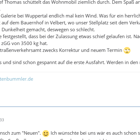
ef Thomas schüttelt das Wohnmobil ziemlich durch. Dem Spaß an 
.
 Galerie bei Wuppertal endlich mal kein Wind. Was für ein herrlic
 auf dem Bauernhof in Velbert, wo unser Stellplatz seit dem Verka
n Dunkelheit gemacht, deswegen so schlecht.
festgestellt, dass bei der Zulassung etwas schief gelaufen ist. N
n zGG von 3500 kg hat.
 Straßenverkehrsamt zwecks Korrektur und neuem Termin
ns und sind schon gespannt auf die erste Ausfahrt. Werden in den 
ltenbummler.de
:33
unsch zum "Neuen".
Ich wünschte bei uns wär es auch schon s