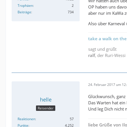
Wir hatten auch übe
Trophäen
2
OP haben uns davon 
Beiträge
734
aber nur im KaWa zu
Also über Karneval
take a walk on the
sagt und grüßt
ralf
, der Ruri-Wessi
24. Februar 2017 um 12
Glückwunsch, ganz 
helle
Das Warten hat ein
Reisender
Und leg Dich nicht
Reaktionen
57
liebe Grüße von I
Punkte
4.252